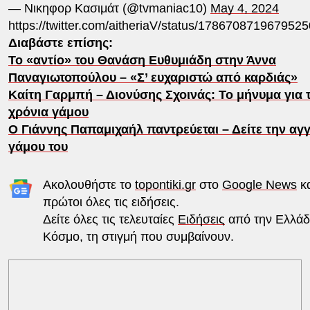
— Νικηφορ Κασιμάτ (@tvmaniac10)
May 4, 2024
https://twitter.com/aitheriaV/status/178670871967952
Διαβάστε επίσης:
Το «αντίο» του Θανάση Ευθυμιάδη στην Άννα
Παναγιωτοπούλου – «Σ’ ευχαριστώ από καρδιάς»
Καίτη Γαρμπή – Διονύσης Σχοινάς: Το μήνυμα για 
χρόνια γάμου
Ο Γιάννης Παπαμιχαήλ παντρεύεται – Δείτε την αγγ
γάμου του
Ακολουθήστε το
topontiki.gr
στο
Google News
κα
πρώτοι όλες τις ειδήσεις.
Δείτε όλες τις τελευταίες
Ειδήσεις
από την Ελλάδα
Κόσμο, τη στιγμή που συμβαίνουν.