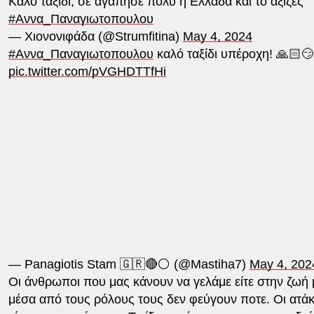
Καλό ταξίδι, σε αγάπησε πολύ η Ελλάδα και το άξιζες
#Αννα_Παναγιωτοπουλου
— Χιονονιφάδα (@Strumfitina)
May 4, 2024
#Αννα_Παναγιωτοπουλου
καλό ταξίδι υπέροχη! 🙏🏻😏
pic.twitter.com/pVGHDTTfHi
— Panagiotis Stam 🇬🇷🔴⚪️ (@Mastiha7)
May 4, 202
Οι άνθρωποι που μας κάνουν να γελάμε είτε στην ζωή μ
μέσα από τους ρόλους τους δεν φεύγουν ποτε. Οι ατάκ