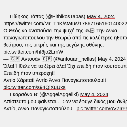
— Πίθηκος Τάπας (@PithikosTapas)
May 4, 2024
https://twitter.com/Mr_ThK/status/1786716516014002
Ο Θεός να αναπαύσει την ψυχή της 🙏🏻 Την Άννα
παναγιωτοπουλου την θεωρώ από τις καλύτερες ηθοπο
θεάτρου, της μικρής και της μεγάλης οθόνης.
pic.twitter.com/hI8jo2LrnW
— 🇬🇷 Αντουάν 🇬🇷 (@antouan_hellas)
May 4, 2024
Όλα! Ήθελε να τα ξέρει όλα! Όχι επειδή ήταν κουτσομπ
Επειδή ήταν υπεροχη!!
Αντίο Χάριτα!! Αντίο Άννα Παναγιωτοπουλου!!
pic.twitter.com/s94QiXuUxs
— Γκαρσόνα Β’ (@AggelAggeliki)
May 4, 2024
Απίστευτο μου φαίνεται… Σαν να έφυγε δικός μου άν
Αντίο, Άννα Παναγιωτοπούλου..
pic.twitter.com/oV7Ir