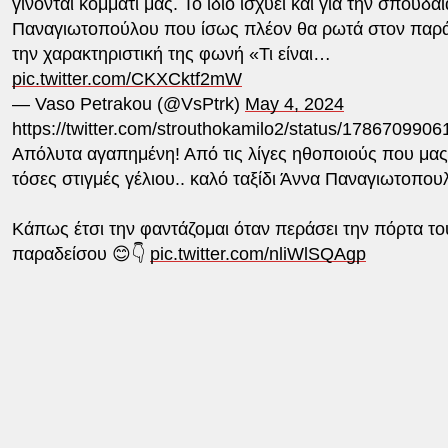
γίνονται κομμάτι μας. Το ίδιο ισχύει και για την σπουδα
Παναγιωτοπούλου που ίσως πλέον θα ρωτά στον παρά
την χαρακτηριστική της φωνή «Τι είναι…
pic.twitter.com/CKXCktf2mW
— Vaso Petrakou (@VsPtrk)
May 4, 2024
https://twitter.com/strouthokamilo2/status/178670990
Απόλυτα αγαπημένη! Από τις λίγες ηθοποιούς που μας
τόσες στιγμές γέλιου.. καλό ταξίδι Άννα Παναγιωτοπου
Κάπως έτσι την φαντάζομαι όταν περάσει την πόρτα το
παραδείσου 😊👇
pic.twitter.com/nliWlSQAgp