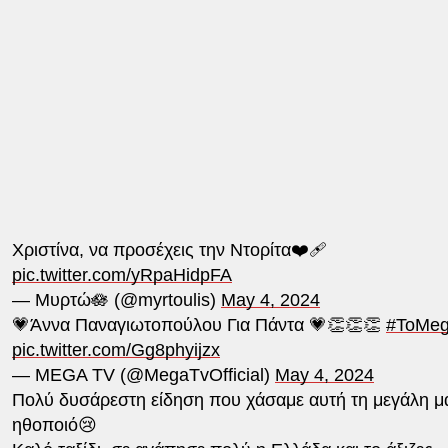
Χριστίνα, να προσέχεις την Ντορίτα❤️‍🩹
pic.twitter.com/yRpaHidpFA
— Μυρτώ🪷 (@myrtoulis)
May 4, 2024
💗Άννα Παναγιωτοπούλου Για Πάντα 💗👏👏👏
#ToMeg
pic.twitter.com/Gg8phyijzx
— MEGA TV (@MegaTvOfficial)
May 4, 2024
Πολύ δυσάρεστη είδηση που χάσαμε αυτή τη μεγάλη μ
ηθοποιό😢