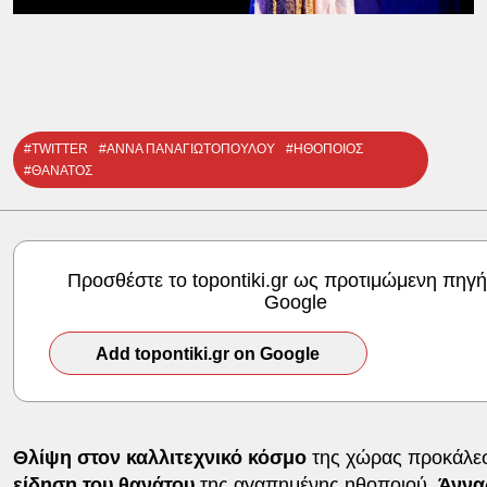
#TWITTER
#ΑΝΝΑ ΠΑΝΑΓΙΩΤΟΠΟΥΛΟΥ
#ΗΘΟΠΟΙΟΣ
#ΘΑΝΑΤΟΣ
Προσθέστε το topontiki.gr ως προτιμώμενη πηγή
Google
Add topontiki.gr on Google
Θλίψη στον καλλιτεχνικό κόσμο
της χώρας προκάλε
είδηση του θανάτου
της αγαπημένης ηθοποιού,
Άννα