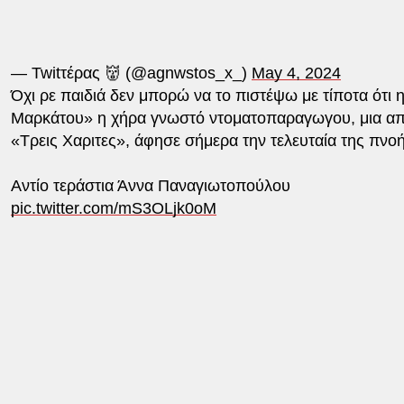
— Twitτέρας 👹 (@agnwstos_x_)
May 4, 2024
Όχι ρε παιδιά δεν μπορώ να το πιστέψω με τίποτα ότι 
Μαρκάτου» η χήρα γνωστό ντοματοπαραγωγου, μια απ
«Τρεις Χαριτες», άφησε σήμερα την τελευταία της πνοή
Αντίο τεράστια Άννα Παναγιωτοπούλου
pic.twitter.com/mS3OLjk0oM