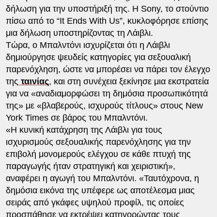
δήλωση για την υποστήριξή της. Η Sony, το στούντιο
πίσω από το “It Ends With Us”, κυκλοφόρησε επίσης
μια δήλωση υποστηρίζοντας τη Λάιβλι.
Τώρα, ο Μπαλντόνι ισχυρίζεται ότι η Λάιβλι
δημιούργησε ψευδείς κατηγορίες για σεξουαλική
παρενόχληση, ώστε να μπορέσει να πάρει τον έλεγχο
της
ταινίας
, και στη συνέχεια ξεκίνησε μια εκστρατεία
για να «αναδιαμορφώσει τη δημόσια προσωπικότητά
της» με «βλαβερούς, ισχυρούς τίτλους» στους New
York Times σε βάρος του Μπαλντόνι.
«Η κυνική κατάχρηση της Λάιβλι για τους
ισχυρισμούς σεξουαλικής παρενόχλησης για την
επιβολή μονομερούς ελέγχου σε κάθε πτυχή της
παραγωγής ήταν στρατηγική και χειριστική»,
αναφέρει η αγωγή του Μπαλντόνι. «Ταυτόχρονα, η
δημόσια εικόνα της υπέφερε ως αποτέλεσμα μιας
σειράς από γκάφες υψηλού προφίλ, τις οποίες
προσπάθησε να εκτρέψει κατηγορώντας τους