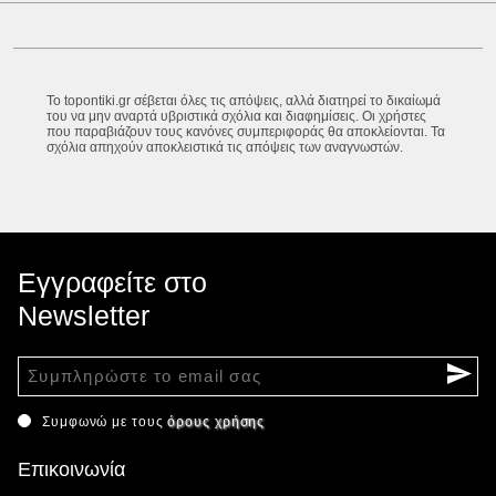
Το topontiki.gr σέβεται όλες τις απόψεις, αλλά διατηρεί το δικαίωμά
του να μην αναρτά υβριστικά σχόλια και διαφημίσεις. Οι χρήστες
που παραβιάζουν τους κανόνες συμπεριφοράς θα αποκλείονται. Τα
σχόλια απηχούν αποκλειστικά τις απόψεις των αναγνωστών.
Εγγραφείτε στο
Newsletter
Συμφωνώ με τους
όρους χρήσης
Επικοινωνία