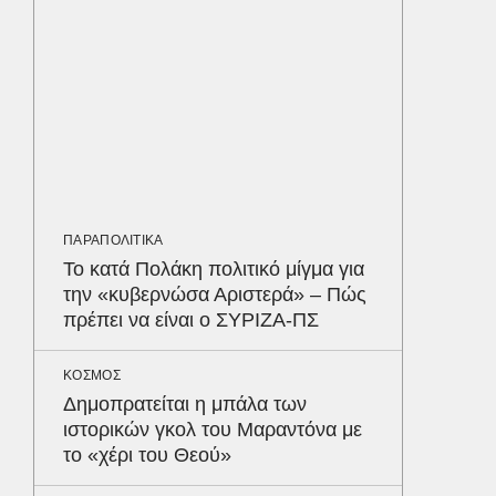
λοίμωξη
διατρέ
ΥΓΕΙΑ
Τα 4 φ
σάκχαρο
στην κο
ΠΑΡΑΠΟΛΙΤΙΚΑ
ΕΝΕΡΓΕΙ
Το κατά Πολάκη πολιτικό μίγμα για
Όταν η 
την «κυβερνώσα Αριστερά» – Πώς
συμφων
Δε
πρέπει να είναι ο ΣΥΡΙΖΑ-ΠΣ
ΚΟΣΜΟΣ
Δημοπρατείται η μπάλα των
ιστορικών γκολ του Μαραντόνα με
το «χέρι του Θεού»