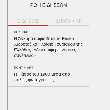
ΡΟΗ ΕΙΔΗΣΕΩΝ
ΕΙΔΗΣΕΙΣ
ΔΗΜΟΦΙΛΗ
ΠΟΛΙΤΙΚΗ
ΠΑΡΑΠΟΛ
Η Άγκυρα αμφισβητεί το Ειδικό
Αρναού
Χωροταξικό Πλαίσιο Τουρισμού της
τα διόδ
Ελλάδας: «Δεν επιφέρει νομικές
Ευζώνο
συνέπειες»
Βρυξέλ
ΠΟΝΤΙΚΙ ART
ΠΕΡΙΒΑΛ
Η Κάσος του 1900 μέσα από
Φλόριν
παλιές φωτογραφίες
πύθωνε
κέρδισ
διαγων
ΥΓΕΙΑ
Σταφυλ