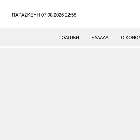
ΠΑΡΑΣΚΕΥΗ 07.08.2026 22:58
ΠΟΛΙΤΙΚΗ
ΕΛΛΑΔΑ
ΟΙΚΟΝΟ
ΛΙΤΙΚΑ
ά Πολάκη πολιτικό μίγμα για
κυβερνώσα Αριστερά» – Πώς
ι να είναι ο ΣΥΡΙΖΑ-ΠΣ