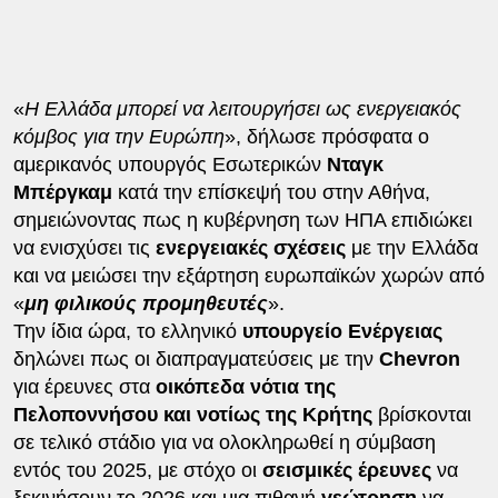
«
Η Ελλάδα μπορεί να λειτουργήσει ως ενεργειακός
κόμβος για την Ευρώπη
», δήλωσε πρόσφατα ο
αμερικανός υπουργός Εσωτερικών
Νταγκ
Μπέργκαμ
κατά την επίσκεψή του στην Αθήνα,
σημειώνοντας πως η κυβέρνηση των ΗΠΑ επιδιώκει
να ενισχύσει τις
ενεργειακές σχέσεις
με την Ελλάδα
και να μειώσει την εξάρτηση ευρωπαϊκών χωρών από
«
μη φιλικούς προμηθευτές
».
Την ίδια ώρα, το ελληνικό
υπουργείο Ενέργειας
δηλώνει πως οι διαπραγματεύσεις με την
Chevron
για έρευνες στα
οικόπεδα νότια της
Πελοποννήσου και νοτίως της Κρήτης
βρίσκονται
σε τελικό στάδιο για να ολοκληρωθεί η σύμβαση
εντός του 2025, με στόχο οι
σεισμικές έρευνες
να
ξεκινήσουν το 2026 και μια πιθανή
γεώτρηση
να