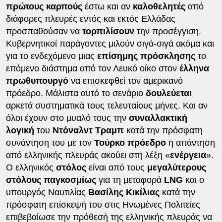
πρώτους καρπούς
έστω και αν
καλοθελητές
από
διάφορες πλευρές εντός και εκτός Ελλάδας
προσπαθούσαν να
τορπιλίσουν
την προσέγγιση.
Κυβερνητικοί παράγοντες μιλούν σιγά-σιγά ακόμα και
για το ενδεχόμενο μιας
επίσημης πρόσκλησης
το
επόμενο διάστημα από τον Λευκό οίκο στον
έλληνα
πρωθυπουργό
να επισκεφθεί τον αμερικανό
πρόεδρο. Μάλιστα αυτό το σενάριο
δουλεύεται
αρκετά συστηματικά τους τελευταίους μήνες. Και αν
όλοι έχουν στο μυαλό τους την
συναλλακτική
λογική
του
Ντόναλντ Τραμπ
κατά την πρόσφατη
συνάντηση του με τον
Τούρκο πρόεδρο
η απάντηση
από ελληνικής πλευράς ακούει στη λέξη «
ενέργεια
».
Ο ελληνικός
στόλος
είναι από τους
μεγαλύτερους
στόλους παγκοσμίως
για τη μεταφορά
LNG
και ο
υπουργός Ναυτιλίας
Βασίλης Κικίλιας
κατά την
πρόσφατη επίσκεψή του στις Ηνωμένες Πολιτείες
επιβεβαίωσε την πρόθεσή της ελληνικής πλευράς να