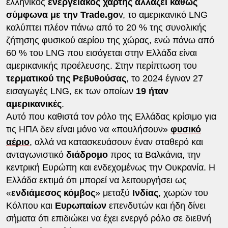
ελληνικός
ενεργειακός χάρτης αλλάζει καθώς
σύμφωνα με την Trade.go
v, το αμερικανικό LNG
καλύπτει πλέον πάνω από το 20 % της συνολικής
ζήτησης φυσικού αερίου της χώρας, ενώ πάνω από
60 % του LNG που εισάγεται στην Ελλάδα είναι
αμερικανικής προέλευσης. Στην περίπτωση του
τερματικού της Ρεβυθούσας
, το 2024 έγιναν 27
εισαγωγές LNG, εκ των οποίων
19 ήταν
αμερικανικές
.
Αυτό που καθιστά τον ρόλο της Ελλάδας κρίσιμο για
τις ΗΠΑ δεν είναι μόνο να «πουλήσουν»
φυσικό
αέριο
, αλλά να κατασκευάσουν έναν σταθερό και
ανταγωνιστικό
διάδρομο
προς τα Βαλκάνια, την
κεντρική Ευρώπη και ενδεχομένως την Ουκρανία. Η
Ελλάδα εκτιμά ότι μπορεί να λειτουργήσει ως
«
ενδιάμεσος κόμβος
» μεταξύ
Ινδίας
, χωρών του
Κόλπου και
Ευρωπαίων
επενδυτών και ήδη δίνει
σήματα ότι επιδιώκει να έχει ενεργό ρόλο σε διεθνή