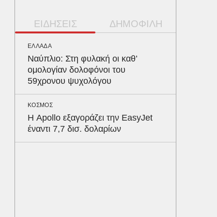
ΕΙΔΗΣΕΙΣ
ΔΗΜΟΦΙΛΗ
ΕΛΛΑΔΑ
ΑΥΤΟΚΙΝ
Ναύπλιο: Στη φυλακή οι καθ’
Κράτησ
ομολογίαν δολοφόνοι του
είναι τ
59χρονου ψυχολόγου
του Έλ
ΚΟΣΜΟΣ
ΠΕΡΙΒΑΛ
Η Apollo εξαγοράζει την EasyJet
Φλόριν
έναντι 7,7 δισ. δολαρίων
πύθωνε
κέρδισ
διαγων
ΥΓΕΙΑ
Το συσ
ρίχνει 
προστα