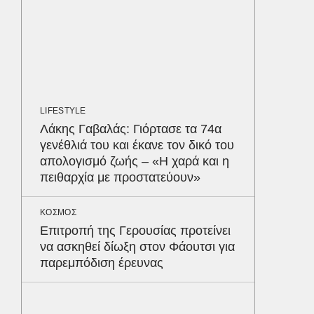
ΟΙΚΟΝΟΜ
Το παρα
τουρισμ
φέρνου
LIFESTYLE
MEDIA
Λάκης Γαβαλάς: Γιόρτασε τα 74α
«Καλημ
γενέθλιά του και έκανε τον δικό του
Κυκλοφ
απολογισμό ζωής – «Η χαρά και η
τον Βασ
πειθαρχία με προστατεύουν»
Παυλόπ
Δε
ΚΟΣΜΟΣ
Επιτροπή της Γερουσίας προτείνει
να ασκηθεί δίωξη στον Φάουτσι για
παρεμπόδιση έρευνας