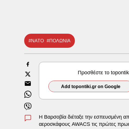
#ΝΑΤΟ
#ΠΟΛΩΝΙΑ
Προσθέστε το toponti
Add topontiki.gr on Google
Η Βαρσοβία διέταξε την εσπευσμένη α
αεροσκάφους AWACS τις πρώτες πρωι