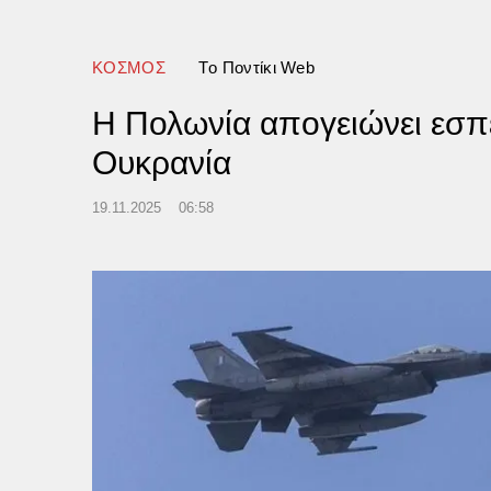
ματα στο 49% του σώματός
ideo)
ΚΟΣΜΟΣ
Tο Ποντίκι Web
Η Πολωνία απογειώνει εσπ
Ουκρανία
19.11.2025
06:58