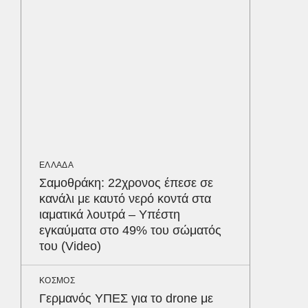
υπερσύ
550.00
Παρθεν
ΕΛΛΑΔΑ
«Χτυπήσ
ήταν ελ
διερμη
Ψάθα
ΕΛΛΑΔΑ
Σαμοθράκη: 22χρονος έπεσε σε
ΑΘΛΗΤΙΚ
κανάλι με καυτό νερό κοντά στα
«Ντοπα
ιαματικά λουτρά – Υπέστη
τον Γύ
εγκαύματα στο 49% του σώματός
οι αθλ
του (Video)
στηθόδ
ταχύτη
Δε
ΚΟΣΜΟΣ
Γερμανός ΥΠΕΣ για το drone με