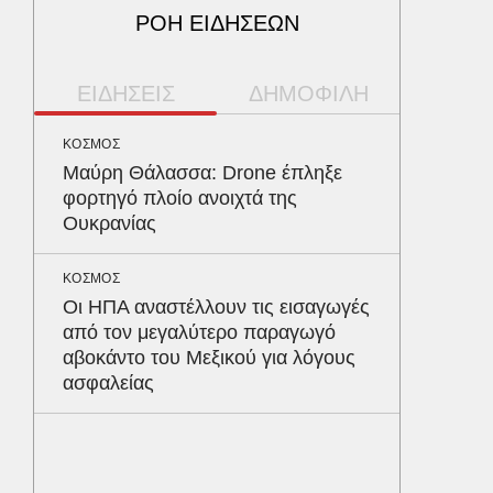
ΡΟΗ ΕΙΔΗΣΕΩΝ
ΕΙΔΗΣΕΙΣ
ΔΗΜΟΦΙΛΗ
ΚΟΣΜΟΣ
ΥΓΕΙΑ
Μαύρη Θάλασσα: Drone έπληξε
Το συσ
φορτηγό πλοίο ανοιχτά της
ρίχνει 
Ουκρανίας
προστα
ΚΟΣΜΟΣ
ΠΑΡΑΠΟΛ
Οι ΗΠΑ αναστέλλουν τις εισαγωγές
Ο Γιάν
από τον μεγαλύτερο παραγωγό
νοσηλε
αβοκάντο του Μεξικού για λόγους
Νοσοκο
ασφαλείας
«ευχαρ
προσω
ΑΘΛΗΤΙΚ
Παναθη