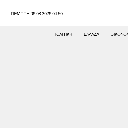
ΠΕΜΠΤΗ 06.08.2026 04:50
ΠΟΛΙΤΙΚΗ
ΕΛΛΑΔΑ
ΟΙΚΟΝΟ
ράκη: 22χρονος έπεσε σε
 με καυτό νερό κοντά στα
ικά λουτρά – Υπέστη