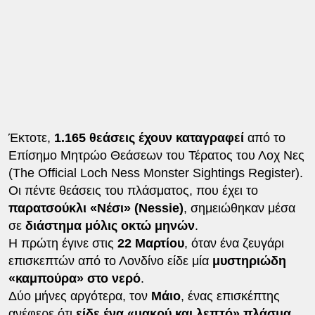
Έκτοτε,
1.165 θεάσεις έχουν καταγραφεί
από το
Επίσημο Μητρώο Θεάσεων του Τέρατος του Λοχ Νες
(The Official Loch Ness Monster Sightings Register).
Οι πέντε θεάσεις του πλάσματος, που έχει το
παρατσούκλι «Νέσι» (Nessie)
, σημειώθηκαν μέσα
σε
διάστημα μόλις οκτώ μηνών
.
Η πρώτη έγινε στις
22 Μαρτίου
, όταν ένα ζευγάρι
επισκεπτών από το Λονδίνο είδε μία
μυστηριώδη
«καμπούρα» στο νερό
.
Δύο μήνες αργότερα, τον
Μάιο
, ένας επισκέπτης
ανέφερε ότι
είδε ένα «μακρύ και λεπτό» πλάσμα