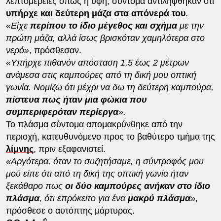
λεπτομέρειες όπως η υφή, σύντομα αντιλήφθηκαν ότι
υπήρχε και δεύτερη μάζα στα απόνερά του
.
«Είχε
περίπου το ίδιο μέγεθος και σχήμα
με την
πρώτη μάζα, αλλά ίσως βρισκόταν χαμηλότερα στο
νερό»
, πρόσθεσαν.
«Υπήρχε πιθανόν απόσταση 1,5 έως 2 μέτρων
ανάμεσα στις καμπούρες από τη δική μου οπτική
γωνία. Νομίζω ότι μέχρι να δω τη δεύτερη καμπούρα,
πίστευα πως ήταν μια φώκια που
συμπεριφερόταν περίεργα
».
Το πλάσμα σύντομα απομακρύνθηκε από την
περιοχή, κατευθυνόμενο προς το βαθύτερο τμήμα της
λίμνης
, πριν εξαφανιστεί.
«Αργότερα, όταν το συζητήσαμε, η σύντροφός μου
μού είπε ότι από τη δική της οπτική γωνία ήταν
ξεκάθαρο πως
οι δύο καμπούρες ανήκαν στο ίδιο
πλάσμα
, ότι επρόκειτο για ένα
μακρύ πλάσμα
»
,
πρόσθεσε ο αυτόπτης μάρτυρας.