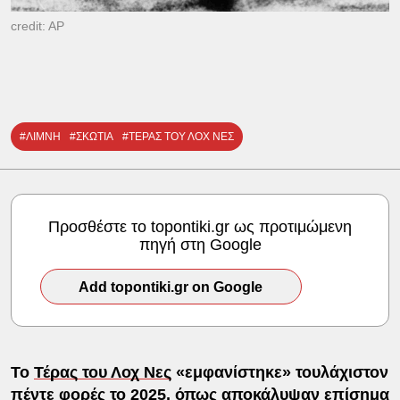
credit: AP
#ΛΙΜΝΗ
#ΣΚΩΤΙΑ
#ΤΕΡΑΣ ΤΟΥ ΛΟΧ ΝΕΣ
Προσθέστε το topontiki.gr ως προτιμώμενη
πηγή στη Google
Add topontiki.gr on Google
Το
Τέρας του Λοχ Νες
«εμφανίστηκε» τουλάχιστον
πέντε φορές το 2025, όπως αποκάλυψαν επίσημα