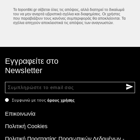
Το topontiki.gr σέβεται όλες τις απόψεις, αλλά διατηρεί το δικαίωμά
του να μην αναρτά υβριστικά σχόλια και διαφημίσεις. Οι χρήστες
που παραβιάζουν τους κανόνες συμπεριφοράς θα αποκλείονται. Τα
σχόλια απηχούν αποκλειστικά τις απόψεις των αναγνωστών.
Εγγραφείτε στο
Newsletter
Συμφωνώ με τους
όρους χρήσης
Επικοινωνία
Πολιτική Cookies
Πολιτική Προστασίας Προσωπικών Δεδομένων -