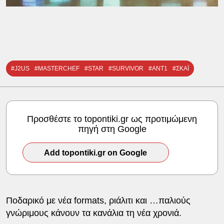
#J2US
#MASTERCHEF
#STAR
#SURVIVOR
#ΑΝΤ1
#ΣΚΑΪ
Προσθέστε το topontiki.gr ως προτιμώμενη
πηγή στη Google
Add topontiki.gr on Google
Ποδαρικό με νέα formats, ριάλιτι και …παλιούς
γνώριμους κάνουν τα κανάλια τη νέα χρονιά.