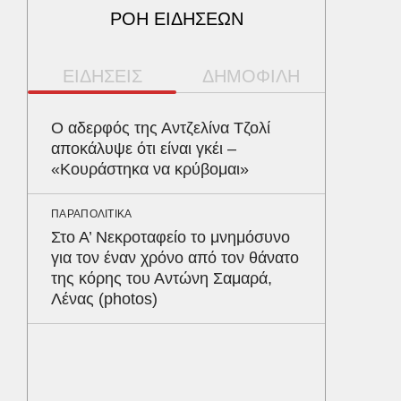
ΡΟΗ ΕΙΔΗΣΕΩΝ
ΕΙΔΗΣΕΙΣ
ΔΗΜΟΦΙΛΗ
ΠΕΡΙΒΑΛ
Ο αδερφός της Αντζελίνα Τζολί
Φλόριν
αποκάλυψε ότι είναι γκέι –
πύθωνε
«Κουράστηκα να κρύβομαι»
κέρδισ
διαγων
ΠΑΡΑΠΟΛΙΤΙΚΑ
Στο Α’ Νεκροταφείο το μνημόσυνο
ΥΓΕΙΑ
για τον έναν χρόνο από τον θάνατο
Τα 4 φ
της κόρης του Αντώνη Σαμαρά,
σάκχαρο
Λένας (photos)
στην κο
ΕΝΕΡΓΕΙ
Όταν η 
συμφων