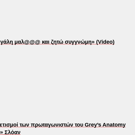
μεγάλη μαλ@@@ και ζητώ συγγνώμη» (Video)
ιρετισμοί των πρωταγωνιστών του Grey’s Anatomy
y» Σλόαν