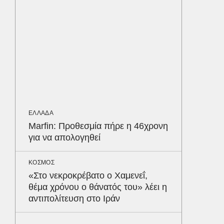
LIFESTYL
Παρά τ
τις κακ
sequel
ΑΥΤΟΚΙΝ
Κράτησ
είναι τ
ΕΛΛΑΔΑ
του Έλ
Δε
Marfin: Προθεσμία πήρε η 46χρονη
για να απολογηθεί
ΚΟΣΜΟΣ
«Στο νεκροκρέβατο ο Χαμενεΐ,
θέμα χρόνου ο θάνατός του» λέει η
αντιπολίτευση στο Ιράν