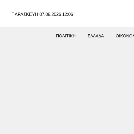
ΠΑΡΑΣΚΕΥΗ 07.08.2026 12:06
ΠΟΛΙΤΙΚΗ
ΕΛΛΑΔΑ
ΟΙΚΟΝΟ
n: Προθεσμία πήρε η 46χρονη
 απολογηθεί