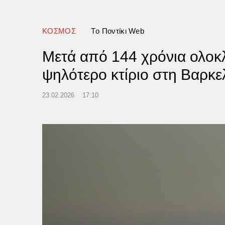
άν» κάνει λόγο η Σαουδική
α
ΚΟΣΜΟΣ
Tο Ποντίκι Web
Μετά από 144 χρόνια ολοκλ
ψηλότερο κτίριο στη Βαρκε
23.02.2026
17:10