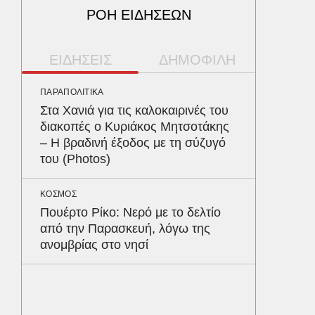
ΡΟΗ ΕΙΔΗΣΕΩΝ
ΕΙΔΗΣΕΙΣ
ΔΗΜΟΦΙΛΗ
ΠΑΡΑΠΟΛΙΤΙΚΑ
ΠΕΡΙΒΑΛ
Στα Χανιά για τις καλοκαιρινές του
Φλόριν
διακοπές ο Κυριάκος Μητσοτάκης
πύθωνε
– Η βραδινή έξοδος με τη σύζυγό
κέρδισ
του (Photos)
διαγων
ΚΟΣΜΟΣ
ΑΥΤΟΚΙΝ
Πουέρτο Ρίκο: Νερό με το δελτίο
Κράτησ
από την Παρασκευή, λόγω της
είναι τ
ανομβρίας στο νησί
του Έλ
ΥΓΕΙΑ
Το συσ
ρίχνει 