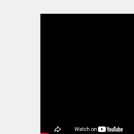
Η Σαγράδα Φαμίλια είναι το κορυφαίο τ
εκατομμύρια επισκέπτες ετησίως και ε
εκατομμύρια λίρες), τα μισά από τα οπο
εργασίες. Υπολογίζεται ότι γ
ια την ορ
περίπου μία δεκαετία.
Διαβάστε επίσης