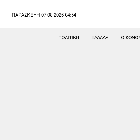
ΠΑΡΑΣΚΕΥΗ 07.08.2026 04:54
ΠΟΛΙΤΙΚΗ
ΕΛΛΑΔΑ
ΟΙΚΟΝΟ
Σ
ικείμενη επίθεση στο έδαφός
ό τους Χούθι και ιρακινές
ώσεις «υπό την καθοδήγηση