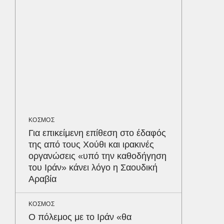
προστα
ΥΓΕΙΑ
Τα 4 φ
σάκχαρο
στην κο
ΟΙΚΟΝΟΜ
Το παρα
ΚΟΣΜΟΣ
τουρισμ
Για επικείμενη επίθεση στο έδαφός
φέρνου
Δε
της από τους Χούθι και ιρακινές
οργανώσεις «υπό την καθοδήγηση
του Ιράν» κάνει λόγο η Σαουδική
Αραβία
ΚΟΣΜΟΣ
Ο πόλεμος με το Ιράν «θα