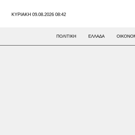
ΚΥΡΙΑΚΗ 09.08.2026 08:42
ΠΟΛΙΤΙΚΗ
ΕΛΛΑΔΑ
ΟΙΚΟΝΟ
Σ
Μαζικές εκκενώσεις και
σεις για πάνω από 1.300
ις λόγω του τυφώνα Dolphin