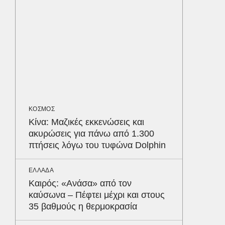
Βρυξέλ
ΚΟΣΜΟΣ
Καναδά
επειδή…
να δέσε
επιβάτ
αεροδρ
ΚΟΣΜΟΣ
Κίνα: Μαζικές εκκενώσεις και
ΥΓΕΙΑ
ακυρώσεις για πάνω από 1.300
Σταφυλ
πτήσεις λόγω του τυφώνα Dolphin
λοίμωξη
διατρέ
Δε
ΕΛΛΑΔΑ
Καιρός: «Ανάσα» από τον
καύσωνα – Πέφτει μέχρι και στους
35 βαθμούς η θερμοκρασία