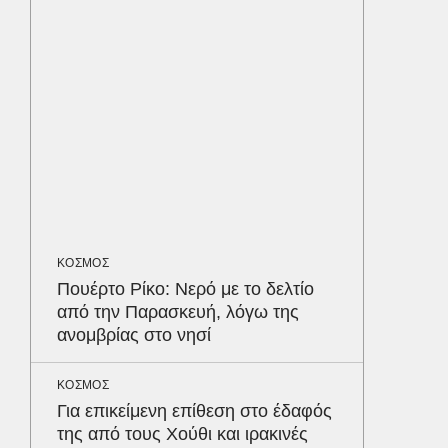
ταυτόχ
ΕΛΛΑΔΑ
Στη Ριτ
στον π
που σκ
LIFESTYL
Παρά τ
τις κακ
ΚΟΣΜΟΣ
sequel
Δε
Πουέρτο Ρίκο: Νερό με το δελτίο
από την Παρασκευή, λόγω της
ανομβρίας στο νησί
ΚΟΣΜΟΣ
Για επικείμενη επίθεση στο έδαφός
της από τους Χούθι και ιρακινές