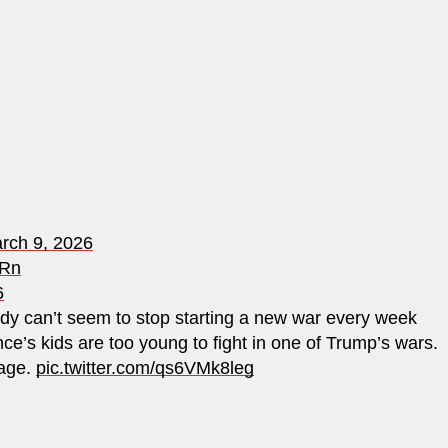
rch 9, 2026
gRn
6
ddy can’t seem to stop starting a new war every week
e’s kids are too young to fight in one of Trump’s wars.
 age.
pic.twitter.com/qs6VMk8leg