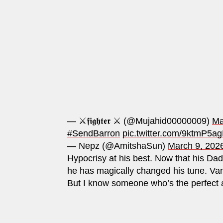
— ⚔️𝖋𝖎𝖌𝖍𝖙𝖊𝖗 ⚔️ (@Mujahid00000009)
Ma
#SendBarron
pic.twitter.com/9ktmP5a
— Nepz (@AmitshaSun)
March 9, 202
Hypocrisy at his best. Now that his Da
he has magically changed his tune. Vanc
But I know someone who’s the perfect