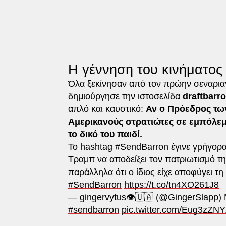
Η γέννηση του κινήματος
Όλα ξεκίνησαν από τον πρώην σεναρια
δημιούργησε την ιστοσελίδα
draftbarr
απλό και καυστικό:
Αν ο Πρόεδρος των
Αμερικανούς στρατιώτες σε εμπόλεμες
το δικό του παιδί.
Το hashtag #SendBarron έγινε γρήγορα 
Τραμπ να αποδείξει τον πατριωτισμό τη
παράλληλα ότι ο ίδιος είχε αποφύγει τη
#SendBarron
https://t.co/tn4XO261J8
— gingervytus👁️🇺🇦 (@GingerSlapp)
#sendbarron
pic.twitter.com/Eug3zZN