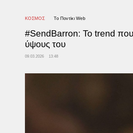
ΚΟΣΜΟΣ
Tο Ποντίκι Web
#SendBarron: Το trend πο
ύψους του
09.03.2026
13:48