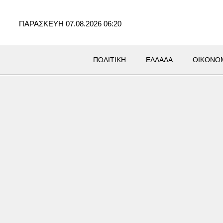
ΠΑΡΑΣΚΕΥΗ 07.08.2026 06:20
ΠΟΛΙΤΙΚΗ
ΕΛΛΑΔΑ
ΟΙΚΟΝΟ
Σ
ο Ρίκο: Νερό με το δελτίο
ην Παρασκευή, λόγω της
ρίας στο νησί