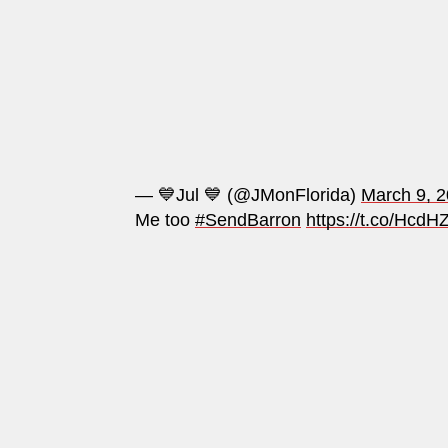
— 💙Jul 💙 (@JMonFlorida)
March 9, 
Me too
#SendBarron
https://t.co/Hcd