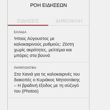
ΡΟΗ ΕΙΔΗΣΕΩΝ
ΕΙΔΗΣΕΙΣ
ΔΗΜΟΦΙΛΗ
ΕΛΛΑΔΑ
ΠΕΡΙΒΑΛ
Ήπιος Αύγουστος με
Φλόριν
καλοκαιρινούς ρυθμούς: Ζέστη
πύθωνε
χωρίς ακρότητες, μελτέμια και
κέρδισ
μπόρες στα βουνά
διαγων
ΠΑΡΑΠΟΛΙΤΙΚΑ
ΥΓΕΙΑ
Στα Χανιά για τις καλοκαιρινές του
Τα 4 φ
διακοπές ο Κυριάκος Μητσοτάκης
σάκχαρο
– Η βραδινή έξοδος με τη σύζυγό
στην κο
του (Photos)
ΚΟΣΜΟΣ
Υπερθέ
ουρανό