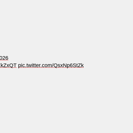
2026
HZkZxQT
pic.twitter.com/QsxNp6StZk