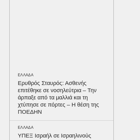
κερδίζ
ΚΟΣΜΟΣ
Καναδά
επειδή…
να δέσε
επιβάτ
αεροδρ
ΕΛΛΑΔΑ
ΥΓΕΙΑ
Ερυθρός Σταυρός: Ασθενής
Σταφυλ
επιτέθηκε σε νοσηλεύτρια – Την
λοίμωξη
άρπαξε από τα μαλλιά και τη
διατρέ
Δε
χτύπησε σε πόρτες – Η θέση της
ΠΟΕΔΗΝ
ΕΛΛΑΔΑ
ΥΠΕΞ Ισραήλ σε Ισραηλινούς