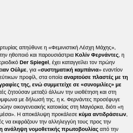
τυρίας απηύθυνε η «Φεμινιστική Λέσχη Μάχης»,
την ηθοποιό και παρουσιάστρια
Κολίν Φερνάντες
, η
εριοδικό
Der Spiegel
, έχει καταγγείλει τον πρώην
τιαν Ούλμε
, για «
συστηματική καμπάνια
» εναντίον
ψεύτικων προφίλ, στα οποία
αναρτούσε πλαστές με τη
ραφίες της, ενώ συμμετείχε σε «συνομιλίες» με
τές ζητούσαν μεταξύ άλλων την υιοθέτηση και στη
Σύμφωνα με δήλωσή της, η κ. Φερνάντες προσέφυγε
ρώην οικογενειακής κατοικίας στη Μαγιόρκα, διότι «η
ά μέσα». Η αποκάλυψη προκάλεσε
κύμα αντιδράσεων
,
τές να εκφράζουν την αλληλεγγύη τους προς την
η ανάληψη νομοθετικής πρωτοβουλίας
από την