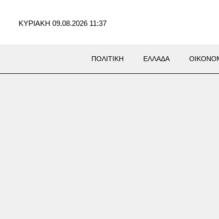
ΚΥΡΙΑΚΗ 09.08.2026 11:37
ΠΟΛΙΤΙΚΗ
ΕΛΛΑΔΑ
ΟΙΚΟΝΟ
ός Σταυρός: Ασθενής
ηκε σε νοσηλεύτρια – Την
 από τα μαλλιά και τη