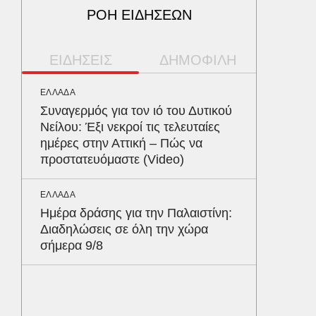
ΡΟΗ ΕΙΔΗΣΕΩΝ
ΕΙΔΗΣΕΙΣ
ΔΗΜΟΦΙΛΗ
ΕΛΛΑΔΑ
ΠΟΛΙΤΙΚΗ
Συναγερμός για τον ιό του Δυτικού
Αρναού
Νείλου: Έξι νεκροί τις τελευταίες
φτάνει 
ημέρες στην Αττική – Πώς να
σημαίνε
προστατευόμαστε (Video)
ΠΑΡΑΠΟΛ
ΕΛΛΑΔΑ
Αρναού
Ημέρα δράσης για την Παλαιστίνη:
τα διόδ
Διαδηλώσεις σε όλη την χώρα
Ευζώνο
σήμερα 9/8
Βρυξέλ
ΟΙΚΟΝΟΜ
Μειωμέ
όφελος 