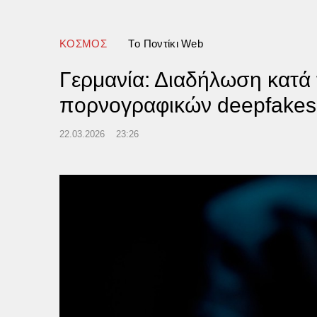
σε σε πόρτες – Η θέση της
ΔΗΝ
ΚΟΣΜΟΣ
Tο Ποντίκι Web
Γερμανία: Διαδήλωση κατά 
πορνογραφικών deepfakes 
22.03.2026
23:26