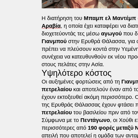
Η διατήρηση του
Μπαμπ ελ Μαντέμπ 
Αραβία
, η οποία έχει καταφέρει να δι
διοχετεύοντάς τες μέσω
αγωγού
που δ
Γιανμπού
στην Ερυθρά Θάλασσα, για 
πρέπει να πλεύσουν κοντά στην Υεμέν
συνέχεια να κατευθυνθούν εκ νέου πρ
στους πελάτες στην Ασία.
Υψηλότερο κόστος
Οι αυξημένες φορτώσεις από τη
Γιανμ
πετρελαίου
και αποτελούν έναν από το
έχουν εκτοξευθεί ακόμη περισσότερο. 
της Ερυθράς Θάλασσας έχουν φτάσει 
πετρελαίου
του βασιλείου πριν από το
Σύμφωνα με το
Πεντάγωνο
, οι Χούθι 
περισσότερες από
190 φορές μεταξύ Ν
απειλή που αποτελεί η ομάδα των αντα