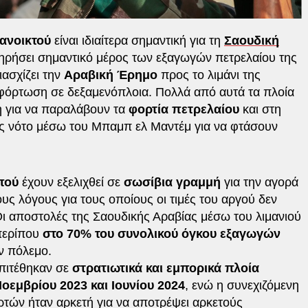
ανοικτού
είναι ιδιαίτερα σημαντική για τη
Σαουδική
ατηρήσει σημαντικό μέρος των εξαγωγών πετρελαίου της
ιασχίζει την
Αραβική Έρημο
προς το λιμάνι της
φόρτωση σε δεξαμενόπλοια. Πολλά από αυτά τα πλοία
η για να παραλάβουν τα
φορτία πετρελαίου
και στη
ος νότο μέσω του Μπαμπ ελ Μαντέμ για να φτάσουν
πού
έχουν εξελιχθεί σε
σωσίβια γραμμή
για την αγορά
υς λόγους για τους οποίους οι τιμές του αργού δεν
Οι αποστολές της Σαουδικής Αραβίας μέσω του λιμανιού
περίπου
στο 70% του συνολικού όγκου εξαγωγών
ν πόλεμο.
επιτέθηκαν σε
στρατιωτικά και εμπορικά πλοία
οεμβρίου 2023 και Ιουνίου 2024
, ενώ η συνεχιζόμενη
ρτών ήταν αρκετή για να αποτρέψει αρκετούς