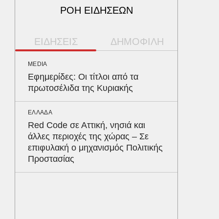
ΡΟΗ ΕΙΔΗΣΕΩΝ
ΕΙΔΗΣΕΙΣ
ΔΗΜΟΦΙΛΗ
MEDIA
ΟΙΚΟΝΟΜ
Εφημερίδες: Οι τίτλοι από τα
Μειωμέ
πρωτοσέλιδα της Κυριακής
όφελος 
κερδίζ
ΕΛΛΑΔΑ
Red Code σε Αττική, νησιά και
ΠΟΛΙΤΙΚΗ
άλλες περιοχές της χώρας – Σε
Αρναού
επιφυλακή ο μηχανισμός Πολιτικής
φτάνει 
Προστασίας
σημαίνε
ΠΑΡΑΠΟΛ
Αρναού
τα διόδ
Ευζώνο