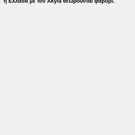
η Ελλάδα με τον Akyla θεωρούνται φαβορί.