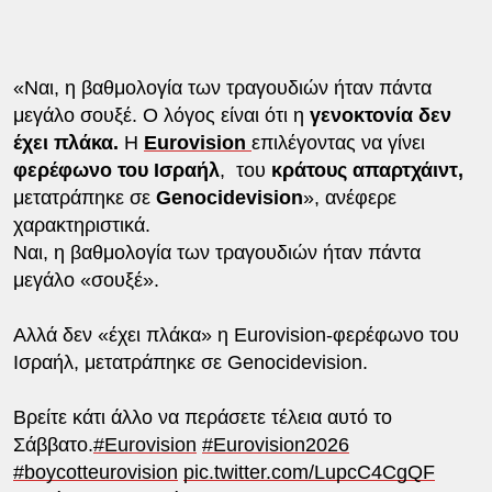
«Ναι, η βαθμολογία των τραγουδιών ήταν πάντα
μεγάλο σουξέ. Ο λόγος είναι ότι η
γενοκτονία δεν
έχει πλάκα.
Η
Eurovision
επιλέγοντας να γίνει
φερέφωνο του Ισραήλ
, του
κράτους απαρτχάιντ,
μετατράπηκε σε
Genocidevision
», ανέφερε
χαρακτηριστικά.
Ναι, η βαθμολογία των τραγουδιών ήταν πάντα
μεγάλο «σουξέ».
Αλλά δεν «έχει πλάκα» η Eurovision-φερέφωνο του
Ισραήλ, μετατράπηκε σε Genocidevision.
Βρείτε κάτι άλλο να περάσετε τέλεια αυτό το
Σάββατο.
#Eurovision
#Eurovision2026
#boycotteurovision
pic.twitter.com/LupcC4CgQF