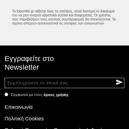
Το topontiki.gr σέβεται όλες τις απόψεις, αλλά διατηρεί το δικαίωμά
του να μην αναρτά υβριστικά σχόλια και διαφημίσεις. Οι χρήστες
που παραβιάζουν τους κανόνες συμπεριφοράς θα αποκλείονται. Τα
σχόλια απηχούν αποκλειστικά τις απόψεις των αναγνωστών.
Εγγραφείτε στο
Newsletter
Συμφωνώ με τους
όρους χρήσης
Επικοινωνία
Πολιτική Cookies