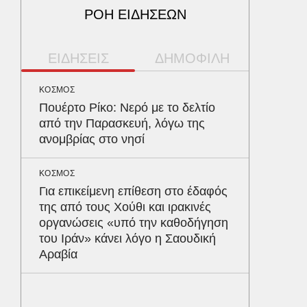
ΡΟΗ ΕΙΔΗΣΕΩΝ
ΕΙΔΗΣΕΙΣ
ΔΗΜΟΦΙΛΗ
ΚΟΣΜΟΣ
ΠΕΡΙΒΑΛ
Πουέρτο Ρίκο: Νερό με το δελτίο
Φλόριν
από την Παρασκευή, λόγω της
πύθωνε
ανομβρίας στο νησί
κέρδισ
διαγων
ΚΟΣΜΟΣ
Για επικείμενη επίθεση στο έδαφός
ΑΥΤΟΚΙΝ
της από τους Χούθι και ιρακινές
Κράτησ
οργανώσεις «υπό την καθοδήγηση
είναι τ
του Ιράν» κάνει λόγο η Σαουδική
του Έλ
Αραβία
ΥΓΕΙΑ
Το συσ
ρίχνει 