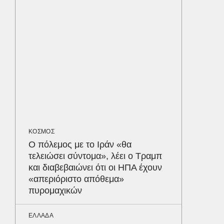
προστα
ΥΓΕΙΑ
Τα 4 φ
σάκχαρο
στην κο
ΟΙΚΟΝΟΜ
Το παρα
τουρισμ
ΚΟΣΜΟΣ
φέρνου
Δε
Ο πόλεμος με το Ιράν «θα
τελειώσει σύντομα», λέει ο Τραμπ
και διαβεβαιώνει ότι οι ΗΠΑ έχουν
«απεριόριστο απόθεμα»
πυρομαχικών
ΕΛΛΑΔΑ