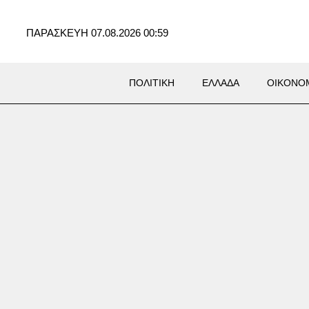
ΠΑΡΑΣΚΕΥΗ 07.08.2026 00:59
ΠΟΛΙΤΙΚΗ
ΕΛΛΑΔΑ
ΟΙΚΟΝΟ
Σ
εμος με το Ιράν «θα
σει σύντομα», λέει ο Τραμπ
αβεβαιώνει ότι οι ΗΠΑ έχουν