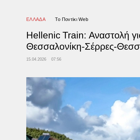
ιόριστο απόθεμα»
αχικών
ΕΛΛΑΔΑ
Tο Ποντίκι Web
Hellenic Train: Αναστολή γ
Θεσσαλονίκη-Σέρρες-Θεσσ
15.04.2026
07:56