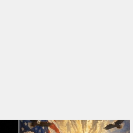
λερτάρει –άλλοτε ευθέως, άλλοτε μέσω των