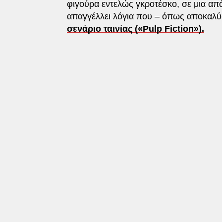
φιγούρα εντελώς γκροτέσκο, σε μια από
απαγγέλλει λόγια που – όπως αποκαλύ
σενάριο ταινίας («Pulp Fiction»).