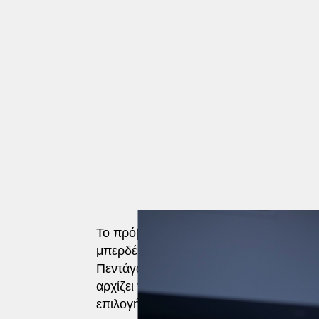
Το πρόβλημα δεν είναι τόσο η πηγή της 
μπερδέψει πραγματικά
τη Βίβλο με τα
Πεντάγωνο, το κατεξοχήν σύμβολο
της
αρχίζει να μοιάζει περισσότερο με
καθη
επιλογή.