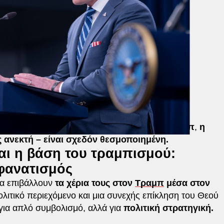
στατικό.
Στην Ουάσιγκτον του Ντόναλντ Τραμπ
,
η
 ανεκτή – είναι σχεδόν θεσμοποιημένη.
ι η βάση του τραμπισμού:
 φανατισμός
 να επιβάλλουν
τα χέρια τους στον
Τραμπ
μέσα στον
ολιτικό περιεχόμενο και μια συνεχής επίκληση του Θεού
 για απλό συμβολισμό, αλλά για
πολιτική στρατηγική.