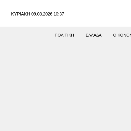
ΚΥΡΙΑΚΗ 09.08.2026 10:37
ΠΟΛΙΤΙΚΗ
ΕΛΛΑΔΑ
ΟΙΚΟΝΟ
ΚΑ
σμιο Στίβου Κ20: «Ασημένια»
σσου στα 800 μέτρα