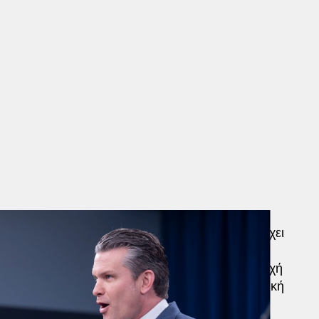
έμπνευσης – αν και ο Χέγκσεθ είναι ικανός να έχει
 λόγια του Σάμιουελ Τζάκσον
, αλλά ότι στο
 αμερικανικής στρατιωτικής ισχύος
, η προσευχή
μερινή διοικητική πρακτική
παρά με προσωπική