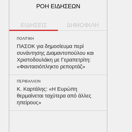
ΡΟΗ ΕΙΔΗΣΕΩΝ
ΕΙΔΗΣΕΙΣ
ΔΗΜΟΦΙΛΗ
ΠΟΛΙΤΙΚΗ
ΠΟΛΙΤΙΚΗ
ΠΑΣΟΚ για δημοσίευμα περί
Αρναού
συνάντησης Διαμαντοπούλου και
φτάνει 
Χριστοδουλάκη με Γεραπετρίτη:
σημαίνε
«Φαντασιόπληκτο ρεπορτάζ»
ΟΙΚΟΝΟΜ
ΠΕΡΙΒΑΛΛΟΝ
Μειωμέ
Κ. Καρτάλης: «Η Ευρώπη
όφελος 
θερμαίνεται ταχύτερα από άλλες
κερδίζ
ηπείρους»
ΠΑΡΑΠΟΛ
Αρναού
τα διόδ
Ευζώνο