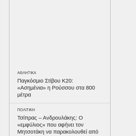
Βρυξέλ
ΚΟΣΜΟΣ
Καναδά
επειδή…
να δέσε
επιβάτ
αεροδρ
ΑΘΛΗΤΙΚΑ
ΥΓΕΙΑ
Παγκόσμιο Στίβου Κ20:
Σταφυλ
«Ασημένια» η Ρούσσου στα 800
λοίμωξη
μέτρα
διατρέ
Δε
ΠΟΛΙΤΙΚΗ
Τσίπρας – Ανδρουλάκης: Ο
«εμφύλιος» που αφήνει τον
Μητσοτάκη να παρακολουθεί από