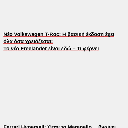
Νέο Volkswagen T-Roc: Η βασική έκδοση έχει
όλα όσα χρειάζεσαι;
Το νέο Freelander είναι εδώ – Τι φέρνει
Ferrari Hypersail: Όταν το Maranello… βγαίνει