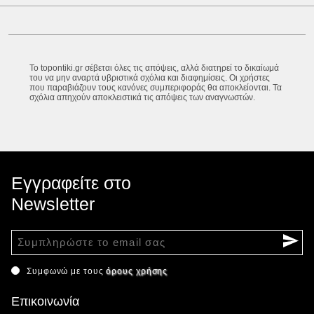
Το topontiki.gr σέβεται όλες τις απόψεις, αλλά διατηρεί το δικαίωμά
του να μην αναρτά υβριστικά σχόλια και διαφημίσεις. Οι χρήστες
που παραβιάζουν τους κανόνες συμπεριφοράς θα αποκλείονται. Τα
σχόλια απηχούν αποκλειστικά τις απόψεις των αναγνωστών.
Εγγραφείτε στο
Newsletter
Συμφωνώ με τους
όρους χρήσης
Επικοινωνία