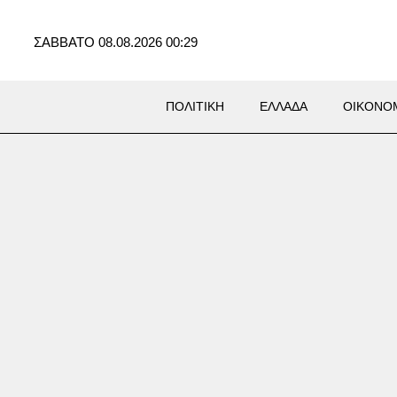
ΣΑΒΒΑΤΟ 08.08.2026 00:29
ΠΟΛΙΤΙΚΗ
ΕΛΛΑΔΑ
ΟΙΚΟΝΟ
νεί σκύλος που επέστρεψε με
ατα στα πόδια στο σπίτι που
ρόντιζαν στο Πόρτο Γερμενό