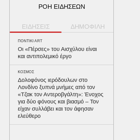
ΡΟΗ ΕΙΔΗΣΕΩΝ
ΕΙΔΗΣΕΙΣ
ΔΗΜΟΦΙΛΗ
ΠΟΝΤΙΚΙ ART
ΠΑΡΑΠΟΛ
Οι «Πέρσες» του Αισχύλου είναι
Αρναού
και αντιπολεμικό έργο
τα διόδ
Ευζώνο
Βρυξέλ
ΚΟΣΜΟΣ
Δολοφόνος ιερόδουλων στο
Λονδίνο ξυπνά μνήμες από τον
ΥΓΕΙΑ
«Τζακ τον Αντεροβγάλτη»: Ένοχος
Σταφυλ
για δύο φόνους και βιασμό – Τον
λοίμωξη
είχαν συλλάβει και τον άφησαν
διατρέ
ελεύθερο
ΠΕΡΙΒΑΛ
Φλόριν
πύθωνε