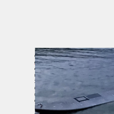
Οι ελληνικές αρχές
απέφυγαν
επισήμω
drone
. Όμως σχεδόν όλες οι συγκλίνο
σκάφους
, οδηγούν σε ένα
συμπέρασ
κατασκευής USV
(Unmanned Surface 
Σύμφωνα με τις μέχρι τώρα πληροφορίε
εκρηκτικών
, με πιθανότερο ενδεχόμε
(“kamikaze strike”)
εναντίον πλοίου
. 
drone. Είναι η
διαδρομή
του.
Πώς πέρασε απαρατήρητ