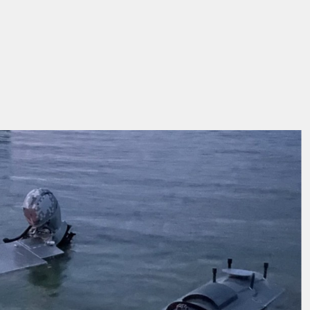
ς να επιβεβαιώσουν επισήμως την προέλευση του
υσες πληροφορίες, καθώς και η
μορφολογία
του
μα
:
πρόκειται πιθανότατα για ουκρανικής
Vehicle), τύπου MAGURA V3 ή V5.
ς, το drone
πυροκροτητές
και
σημαντική ποσότητα
νο να ήταν διαμορφωμένο για
αποστολή αυτοκτονίας
Το πιο ανησυχητικό στοιχείο όμως δεν είναι το ίδιο το
ο;