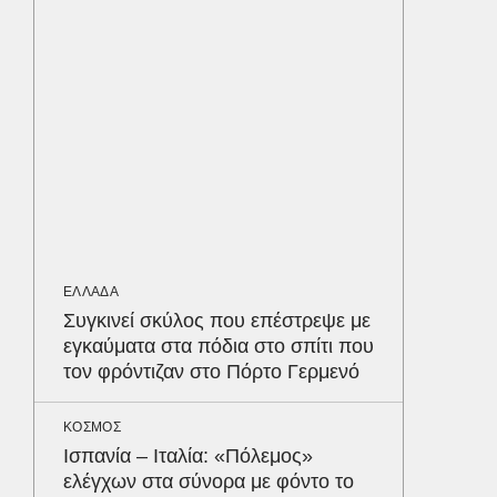
κέρδισ
διαγων
ΥΓΕΙΑ
Τα 4 φ
σάκχαρο
στην κο
ΕΝΕΡΓΕΙ
Όταν η 
ΕΛΛΑΔΑ
συμφων
Δε
Συγκινεί σκύλος που επέστρεψε με
εγκαύματα στα πόδια στο σπίτι που
τον φρόντιζαν στο Πόρτο Γερμενό
ΚΟΣΜΟΣ
Ισπανία – Ιταλία: «Πόλεμος»
ελέγχων στα σύνορα με φόντο το