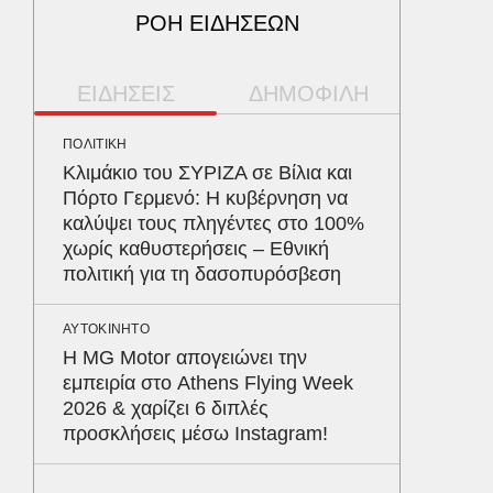
ΡΟΗ ΕΙΔΗΣΕΩΝ
ΕΙΔΗΣΕΙΣ
ΔΗΜΟΦΙΛΗ
ΠΟΛΙΤΙΚΗ
ΠΕΡΙΒΑΛ
Κλιμάκιο του ΣΥΡΙΖΑ σε Βίλια και
Φλόριν
Πόρτο Γερμενό: Η κυβέρνηση να
πύθωνε
καλύψει τους πληγέντες στο 100%
κέρδισ
χωρίς καθυστερήσεις – Εθνική
διαγων
πολιτική για τη δασοπυρόσβεση
ΕΝΕΡΓΕΙ
ΑΥΤΟΚΙΝΗΤΟ
Όταν η 
Η MG Motor απογειώνει την
συμφων
εμπειρία στο Athens Flying Week
2026 & χαρίζει 6 διπλές
ΥΓΕΙΑ
προσκλήσεις μέσω Instagram!
Τα 4 φ
σάκχαρο
στην κο