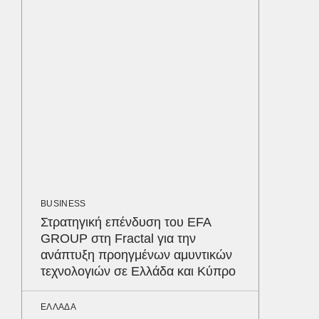
ΠΑΡΑΠΟΛ
Αρναού
τα διόδ
Ευζώνο
Βρυξέλ
LIFESTYL
Παρά τ
τις κακ
sequel
Δε
BUSINESS
Στρατηγική επένδυση του EFA
GROUP στη Fractal για την
ανάπτυξη προηγμένων αμυντικών
τεχνολογιών σε Ελλάδα και Κύπρο
ΕΛΛΑΔΑ