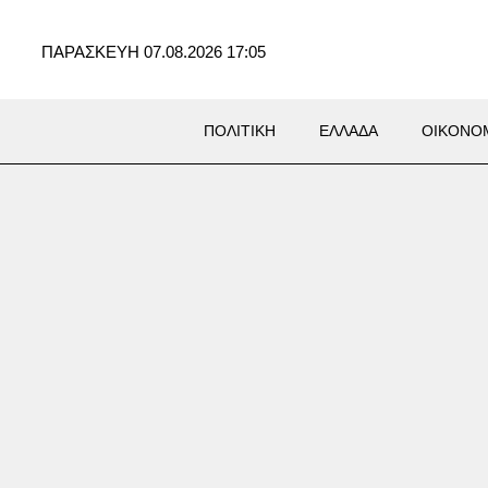
ΠΑΡΑΣΚΕΥΗ 07.08.2026 17:05
ΠΟΛΙΤΙΚΗ
ΕΛΛΑΔΑ
ΟΙΚΟΝΟ
SS
ηγική επένδυση του EFA
 στη Fractal για την
υξη προηγμένων αμυντικών