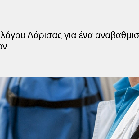
λλόγου Λάρισας για ένα αναβαθμι
ών