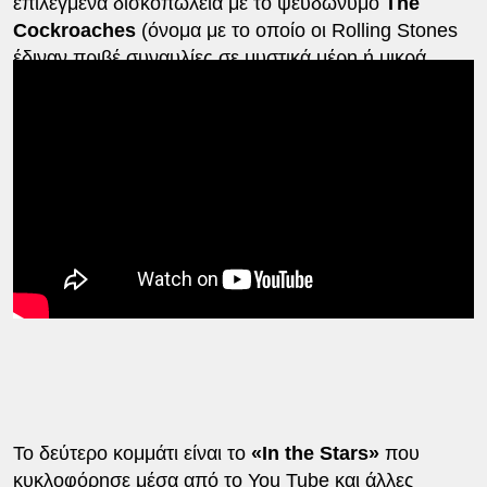
επιλεγμένα δισκοπωλεία με το ψευδώνυμο
The
Cockroaches
(όνομα με το οποίο οι Rolling Stones
έδιναν πριβέ συναυλίες σε μυστικά μέρη ή μικρά
στέκια, ήδη από τη δεκαετία του 1970). Τα βινύλια
εξαντλήθηκαν εν ριπή οφθαλμού, έγιναν ήδη
συλλεκτικά και πωλούνται για χιλιάδες δολάρια στην
αγορά.
Το δεύτερο κομμάτι είναι το
«In the Stars»
που
κυκλοφόρησε μέσα από το You Tube και άλλες