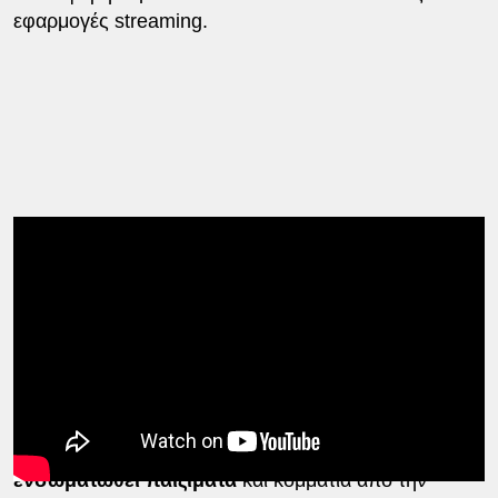
εφαρμογές streaming.
Το άλμπουμ θα κυκλοφορήσει επίσημα στις 10
Ιουλίου 2026,
με αρκετές συμμετοχές γνωστών
καλλιτεχνών και φίλων του συγκροτήματος:
Πολ
ΜακΚάρτνεϊ
,
Ρόμπερτ Σμιθ
(των Cure),
Στιβ
Γουίνγουντ
(των Traffic),
Τσαντ Σμιθ
(ντράμερ των
Red Hot Chilli Peppers). Στο άλμπουμ
έχουν
ενσωματωθεί παιξίματα
και κομμάτια από την