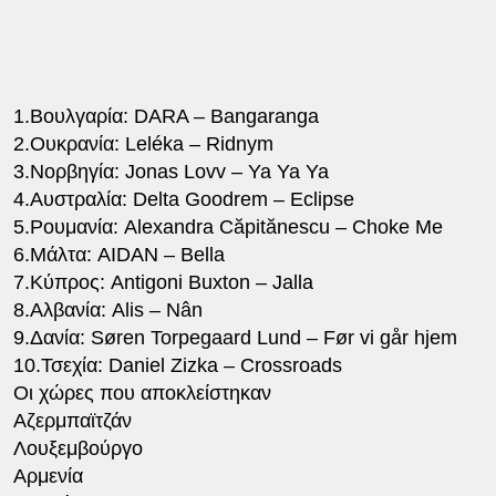
1.Βουλγαρία: DARA – Bangaranga
2.Ουκρανία: Leléka – Ridnym
3.Νορβηγία: Jonas Lovv – Ya Ya Ya
4.Αυστραλία: Delta Goodrem – Eclipse
5.Ρουμανία: Alexandra Căpitănescu – Choke Me
6.Μάλτα: AIDAN – Bella
7.Κύπρος: Antigoni Buxton – Jalla
8.Αλβανία: Alis – Nân
9.Δανία: Søren Torpegaard Lund – Før vi går hjem
10.Τσεχία: Daniel Zizka – Crossroads
Οι χώρες που αποκλείστηκαν
Αζερμπαϊτζάν
Λουξεμβούργο
Αρμενία