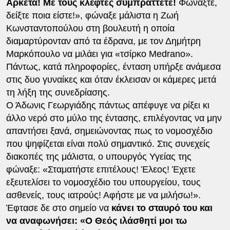
Αρκετά! Με τους κλέφτες συμπράττετε!
Φωνάξτε,
δείξτε ποια είστε!», φώναξε μάλιστα η Ζωή
Κωνσταντοπούλου στη βουλευτή η οποία
διαμαρτύρονταν από τα έδρανα, με τον Δημήτρη
Μαρκόπουλο να μιλάει για «τσίρκο Medrano».
Πάντως, κατά πληροφορίες, ένταση υπήρξε ανάμεσα
στις δυο γυναίκες και όταν έκλεισαν οι κάμερες μετά
τη λήξη της συνεδρίασης.
Ο Άδωνις Γεωργιάδης πάντως απέφυγε να ρίξει κι
άλλο νερό στο μύλο της έντασης, επιλέγοντας να μην
απαντήσει ξανά, σημειώνοντας πως το νομοσχέδιο
που ψηφίζεται είναι πολύ σημαντικό. Στις συνεχείς
διακοπές της μάλιστα, ο υπουργός Υγείας της
φώναξε: «Σταματήστε επιτέλους! Έλεος! Έχετε
εξευτελίσει το νομοσχέδιο του υπουργείου, τους
ασθενείς, τους ιατρούς! Αφήστε με να μιλήσω!».
Έφτασε δε στο σημείο να
κάνει το σταυρό του και
να αναφωνήσει: «Ο Θεός ιλάσθητί μοι τω