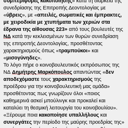
συμπεριφορές κακοποίησης
» κατά τη διάρκεια της
συνεδρίασης της Επιτροπής Δεοντολογίας με
«
ύβρεις
», με «
απειλές, σωματικές και έμπρακτες,
με χειροδικία με χτυπήματα των χεριών στα
έδρανα της αίθουσας 223»
από τους βουλευτές της
ΝΔ
κατά την κεκλεισμένων των θυρών συνεδρίαση
της επιτροπής Δεοντολογίας, προσθέτοντας
χαρακτηρισμούς όπως «
τραμπούκοι
» και
«
μισογύνηδες
».
Το λόγο πήρε ο κοινοβουλευτικός εκπρόσωπος της
ΝΔ
Δημήτρης Μαρκόπουλος
απαντώντας «
δεν
αποδεχόμαστε
τους
χαρακτηρισμούς
της
προέδρου για την κοινοβουλευτική μας ομάδα»
προσθέτοντας πως γνωρίζουν όλοι «ποιος
καθημερινά ασκεί μπούλινγκ και προκαλεί και
καταλύει τη θεσμική λειτουργία του κοινοβουλίου».
«Ξέρουμε ποια
κακοποίησε υπαλλήλους
και
συνεργάτες
την περίοδο της μαύρης προεδρίας της»