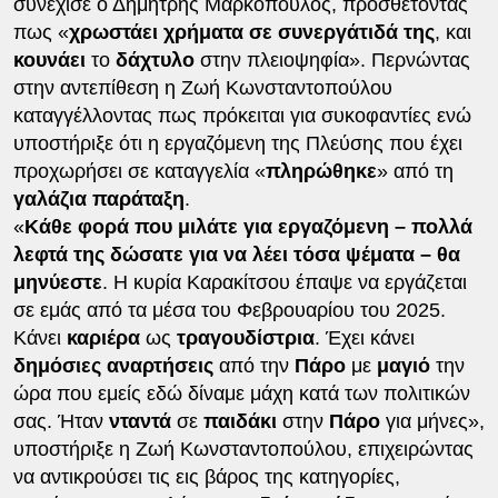
συνέχισε ο Δημήτρης Μαρκόπουλος, προσθέτοντας
πως «
χρωστάει χρήματα σε συνεργάτιδά της
, και
κουνάει
το
δάχτυλο
στην πλειοψηφία». Περνώντας
στην αντεπίθεση η Ζωή Κωνσταντοπούλου
καταγγέλλοντας πως πρόκειται για συκοφαντίες ενώ
υποστήριξε ότι η εργαζόμενη της Πλεύσης που έχει
προχωρήσει σε καταγγελία «
πληρώθηκε
» από τη
γαλάζια παράταξη
.
«
Κάθε φορά που μιλάτε για εργαζόμενη – πολλά
λεφτά της δώσατε για να λέει τόσα ψέματα – θα
μηνύεστε
. Η κυρία Καρακίτσου έπαψε να εργάζεται
σε εμάς από τα μέσα του Φεβρουαρίου του 2025.
Κάνει
καριέρα
ως
τραγουδίστρια
. Έχει κάνει
δημόσιες αναρτήσεις
από την
Πάρο
με
μαγιό
την
ώρα που εμείς εδώ δίναμε μάχη κατά των πολιτικών
σας. Ήταν
νταντά
σε
παιδάκι
στην
Πάρο
για μήνες»,
υποστήριξε η Ζωή Κωνσταντοπούλου, επιχειρώντας
να αντικρούσει τις εις βάρος της κατηγορίες,