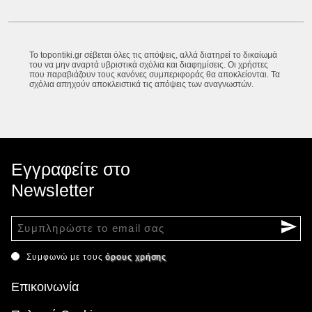
Το topontiki.gr σέβεται όλες τις απόψεις, αλλά διατηρεί το δικαίωμά
του να μην αναρτά υβριστικά σχόλια και διαφημίσεις. Οι χρήστες
που παραβιάζουν τους κανόνες συμπεριφοράς θα αποκλείονται. Τα
σχόλια απηχούν αποκλειστικά τις απόψεις των αναγνωστών.
Εγγραφείτε στο
Newsletter
Συμφωνώ με τους
όρους χρήσης
Επικοινωνία