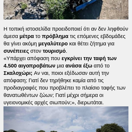
Η τοπική ιστοσελίδα προειδοποιεί ότι αν δεν ληφθούν
άμεσα
μέτρα
το
πρόβλημα
τις επόμενες εβδομάδες
θα γίνει ακόμη
μεγαλύτερο
και θέτει ζήτημα για
συνέπειες
στον
τουρισμό
.
«Υπάρχει απόφαση που
εγκρίνει την ταφή των
4.500 αιγοπροβάτων
μια
ανάσα έξω
από το
Σκαλοχώρι;
Αν ναι, ποιοι εξέδωσαν αυτή την
απόφαση; Γιατί δεν τηρήθηκε καμία από τις
προδιαγραφές που προβλέπει το πλαίσιο ταφής των
θανατωθέντων ζώων; Γιατί μέχρι σήμερα οι
υγειονομικές αρχές σιωπούν;», διερωτάται.