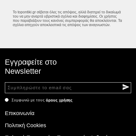
Το topontiki.gr σέβεται όλες τις απόψεις, αλλά διατηρεί το δικαίωμά
του να μην αναρτά υβριστικά σχόλια και διαφημίσεις. Οι χρήστες
που παραβιάζουν τους κανόνες συμπεριφοράς θα αποκλείονται. Τα
σχόλια απηχούν αποκλειστικά τις απόψεις των αναγνωστών.
Εγγραφείτε στο
Newsletter
Συμφωνώ με τους
όρους χρήσης
Επικοινωνία
Πολιτική Cookies