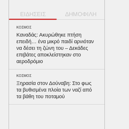
ΕΙΔΗΣΕΙΣ
ΔΗΜΟΦΙΛΗ
ΚΟΣΜΟΣ
ΥΓΕΙΑ
Καναδάς: Ακυρώθηκε πτήση
Τα 4 φ
επειδή… ένα μικρό παιδί αρνιόταν
σάκχαρο
να δέσει τη ζώνη του – Δεκάδες
στην κο
επιβάτες αποκλείστηκαν στο
αεροδρόμιο
ΠΑΡΑΠΟΛ
Αρναού
ΚΟΣΜΟΣ
τα διόδ
Ξηρασία στον Δούναβη: Στο φως
Ευζώνο
τα βυθισμένα πλοία των ναζί από
Βρυξέλ
τα βάθη του ποταμού
ΥΓΕΙΑ
Σταφυλ
λοίμωξη
διατρέ