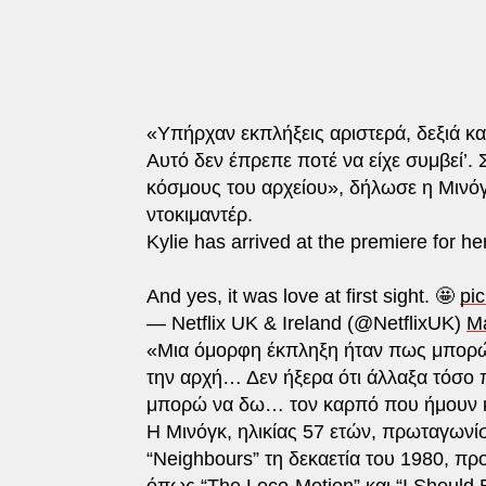
«Υπήρχαν εκπλήξεις αριστερά, δεξιά και 
Αυτό δεν έπρεπε ποτέ να είχε συμβεί’
κόσμους του αρχείου», δήλωσε η Μινόγκ
ντοκιμαντέρ.
Kylie has arrived at the premiere for h
And yes, it was love at first sight. 🤩
pi
— Netflix UK & Ireland (@NetflixUK)
M
«Μια όμορφη έκπληξη ήταν πως μπορώ
την αρχή… Δεν ήξερα ότι άλλαξα τόσο 
μπορώ να δω… τον καρπό που ήμουν κα
Η Μινόγκ, ηλικίας 57 ετών, πρωταγων
“Neighbours” τη δεκαετία του 1980, προ
όπως “The Loco-Motion” και “I Should