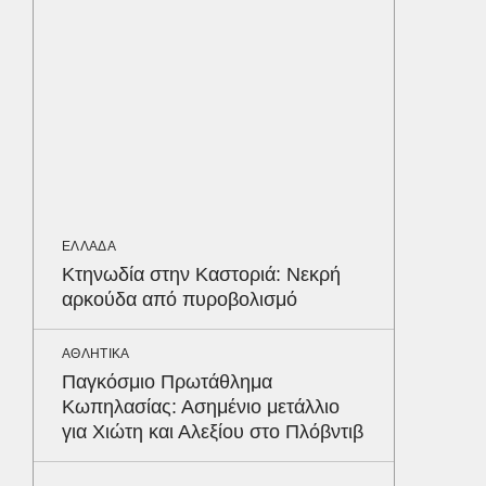
ΠΕΡΙΒΑΛ
Φλόριν
πύθωνε
κέρδισ
διαγων
ΟΙΚΟΝΟΜ
Σε ισχύ
ΕΛΛΑΔΑ
τον Το
Κτηνωδία στην Καστοριά: Νεκρή
στα 4 
αρκούδα από πυροβολισμό
απαιτού
σε ποιε
Δε
ΑΘΛΗΤΙΚΑ
Παγκόσμιο Πρωτάθλημα
Κωπηλασίας: Ασημένιο μετάλλιο
για Χιώτη και Αλεξίου στο Πλόβντιβ