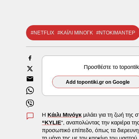
#NETFLIX
#ΚΑΪΛΙ ΜΙΝΟΓΚ
#ΝΤΟΚΙΜΑΝΤΕΡ
Προσθέστε το toponti
Add topontiki.gr on Google
Η
Κάιλι Μινόγκ
μιλάει για τη ζωή της
“KYLIE
“, αναπολώντας την καριέρα τη
προσωπικό επίπεδο, όπως τα διερευνητι
τη μάχη της με τον καρκίνο του μαστού.