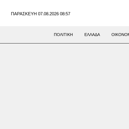
ΠΑΡΑΣΚΕΥΗ 07.08.2026 08:57
ΠΟΛΙΤΙΚΗ
ΕΛΛΑΔΑ
ΟΙΚΟΝΟ
η: Σοκαρισμένο το ζευγάρι
κανών που είχε «υιοθετήσει»
6χρονο κατηγορούμενο στη