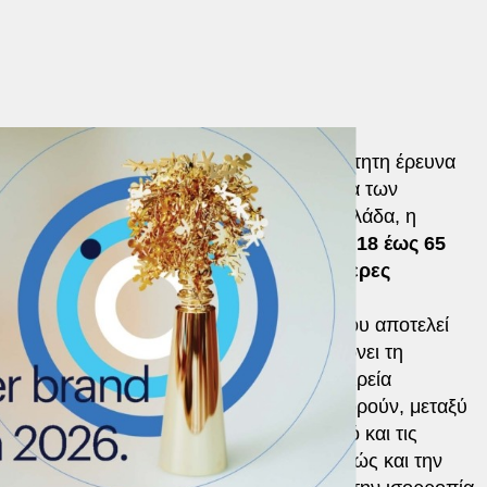
d (REBR) αποτελεί τη μεγαλύτερη ανεξάρτητη έρευνα
άφοντας την εικόνα και την ελκυστικότητα των
αμορφώνεται από το ευρύ κοινό. Στην Ελλάδα, η
α το 2026 συμμετείχαν
3.571
άτομα, ηλικίας
18 έως 65
ι, οι οποίοι αξιολόγησαν τις
150 μεγαλύτερες
προσωπικού.
θέση για 6η συνεχή χρονιά
,
επίδοση
που αποτελεί
σιο της συγκεκριμένης έρευνας, αποτυπώνει τη
παστράτος με την αγορά εργασίας. Η εταιρεία
ύνολο 12 κρίσιμων παραγόντων, που αφορούν, μεταξύ
 την πολύ καλή φήμη, τον ελκυστικό μισθό και τις
τέγραψε τις υψηλότερες βαθμολογίες, καθώς και την