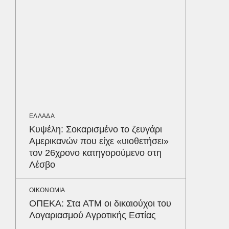
ΕΛΛΑΔΑ
Στη Ριτ
στον π
που σκ
LIFESTYL
Παρά τ
τις κακ
ΕΛΛΑΔΑ
sequel
Δε
Κυψέλη: Σοκαρισμένο το ζευγάρι
Αμερικανών που είχε «υιοθετήσει»
τον 26χρονο κατηγορούμενο στη
Λέσβο
ΟΙΚΟΝΟΜΙΑ
ΟΠΕΚΑ: Στα ATM οι δικαιούχοι του
Λογαριασμού Αγροτικής Εστίας