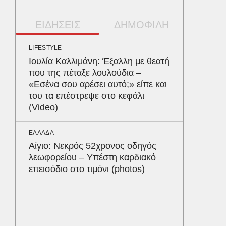
ΕΙΔΗΣΕΙΣ
ΔΗΜΟΦΙΛΗ
LIFESTYLE
ΠΕΡΙΒΑΛ
Ιουλία Καλλιμάνη: Έξαλλη με θεατή
Φλόριν
που της πέταξε λουλούδια –
πύθωνε
«Εσένα σου αρέσει αυτό;» είπε και
κέρδισ
του τα επέστρεψε στο κεφάλι
διαγων
(Video)
ΥΓΕΙΑ
ΕΛΛΑΔΑ
Τα 4 φ
Αίγιο: Νεκρός 52χρονος οδηγός
σάκχαρο
λεωφορείου – Υπέστη καρδιακό
στην κο
επεισόδιο στο τιμόνι (photos)
ΚΟΣΜΟΣ
Υπερθέ
ουρανό
ταυτόχ