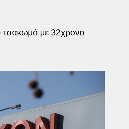
ό τσακωμό με 32χρονο