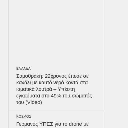
υπερσύ
550.00
Παρθεν
ΕΠΙΣΤΗΜ
Αμαζόν
άγνωστ
εκατομ
ανατρέ
σήμερα
ΕΛΛΑΔΑ
Σαμοθράκη: 22χρονος έπεσε σε
κανάλι με καυτό νερό κοντά στα
MEDIA
ιαματικά λουτρά – Υπέστη
«Καλημ
εγκαύματα στο 49% του σώματός
Κυκλοφ
του (Video)
τον Βασ
Παυλόπ
Δε
ΚΟΣΜΟΣ
Γερμανός ΥΠΕΣ για το drone με