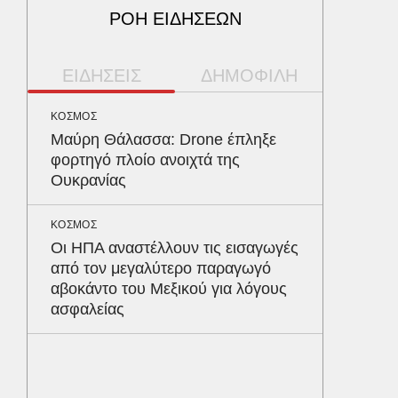
ΡΟΗ ΕΙΔΗΣΕΩΝ
ΕΙΔΗΣΕΙΣ
ΔΗΜΟΦΙΛΗ
ΚΟΣΜΟΣ
ΑΘΛΗΤΙΚ
Μαύρη Θάλασσα: Drone έπληξε
«Ντοπα
φορτηγό πλοίο ανοιχτά της
τον Γύ
Ουκρανίας
οι αθλ
στηθόδ
ταχύτη
ΚΟΣΜΟΣ
Οι ΗΠΑ αναστέλλουν τις εισαγωγές
από τον μεγαλύτερο παραγωγό
ΥΓΕΙΑ
αβοκάντο του Μεξικού για λόγους
Το συσ
ασφαλείας
ρίχνει 
προστα
ΑΘΛΗΤΙΚ
Παναθη