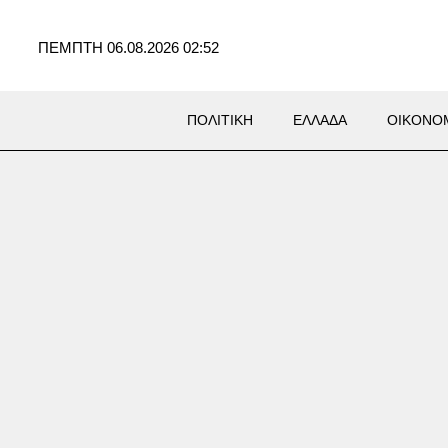
ΠΕΜΠΤΗ 06.08.2026 02:52
ΠΟΛΙΤΙΚΗ
ΕΛΛΑΔΑ
ΟΙΚΟΝΟ
ράκη: 22χρονος έπεσε σε
 με καυτό νερό κοντά στα
ικά λουτρά – Υπέστη