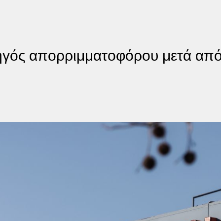
δηγός απορριμματοφόρου μετά απ