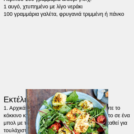
1 αυγό, χτυπημένο με λίγο νεράκι
100 γραμμάρια γαλέτα, φρυγανιά τριμμένη ή πάνκο
Εκτέλεση
1. Αρχικά ετοιμάστε το κρεμμύδι τουρσί. Κόψτε το
κόκκινο κρεμμύδι σε λεπτές φέτες και βάλτε το σε ένα
μπολ με το νερό και το ξύδι. Αφήστε το να σταθεί για
τουλάχιστον 10 με 15 λεπτά.