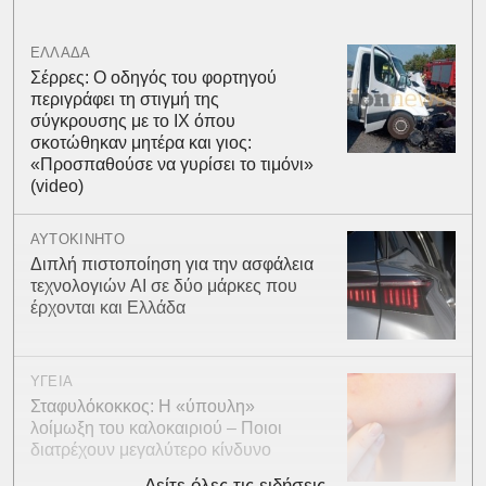
ΕΛΛΑΔΑ
Σέρρες: Ο οδηγός του φορτηγού
περιγράφει τη στιγμή της
σύγκρουσης με το ΙΧ όπου
σκοτώθηκαν μητέρα και γιος:
«Προσπαθούσε να γυρίσει το τιμόνι»
(video)
ΑΥΤΟΚΙΝΗΤΟ
Διπλή πιστοποίηση για την ασφάλεια
τεχνολογιών AI σε δύο μάρκες που
έρχονται και Ελλάδα
ΥΓΕΙΑ
Σταφυλόκοκκος: Η «ύπουλη»
λοίμωξη του καλοκαιριού – Ποιοι
διατρέχουν μεγαλύτερο κίνδυνο
Δείτε όλες τις ειδήσεις