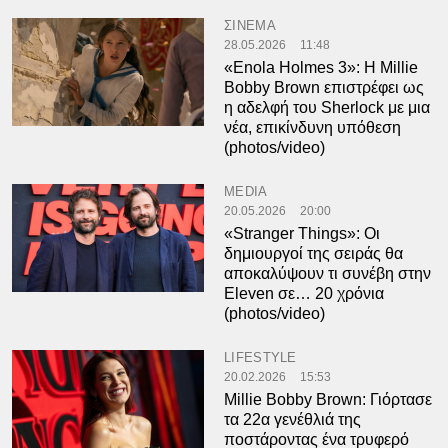
ΣΙΝΕΜΑ
28.05.2026
11:48
«Enola Holmes 3»: Η Millie
Bobby Brown επιστρέφει ως
η αδελφή του Sherlock με μια
νέα, επικίνδυνη υπόθεση
(photos/video)
MEDIA
20.05.2026
20:00
«Stranger Things»: Οι
δημιουργοί της σειράς θα
αποκαλύψουν τι συνέβη στην
Eleven σε… 20 χρόνια
(photos/video)
LIFESTYLE
20.02.2026
15:53
Millie Bobby Brown: Γιόρτασε
τα 22α γενέθλιά της
ποστάροντας ένα τρυφερό