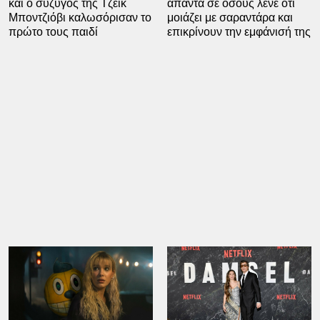
και ο σύζυγός της Τζέικ
απαντά σε όσους λένε ότι
Μποντζιόβι καλωσόρισαν το
μοιάζει με σαραντάρα και
πρώτο τους παιδί
επικρίνουν την εμφάνισή της