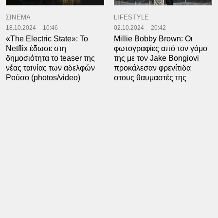
ΣΙΝΕΜΑ
LIFESTYLE
18.10.2024
10:46
02.10.2024
20:42
«The Electric State»: Το
Millie Bobby Brown: Οι
Netflix έδωσε στη
φωτογραφίες από τον γάμο
δημοσιότητα το teaser της
της με τον Jake Bongiovi
νέας ταινίας των αδελφών
προκάλεσαν φρενίτιδα
Ρούσο (photos/video)
στους θαυμαστές της