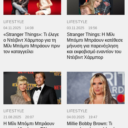
LIFESTYLE
LIFESTYLE
04.11.2025
14:08
03.11.2025
19:56
«Stranger Things»: Τι έλεγε
Stranger Things: H Μίλι
ο Ντέιβιντ Χάρμπορ για τη
Μπόμπι Μπράουν κατέθεσε
Μίλι Μπόμπι Μπράουν πριν
μήνυση για παρενόχληση
τον καταγγείλει
και εκφοβισμό εναντίον του
Ντέιβιντ Χάρμπορ
LIFESTYLE
LIFESTYLE
21.08.2025
20:07
04.03.2025
19:47
Η Μίλι Μπόμπι Μπράουν
Millie Bobby Brown: Τι