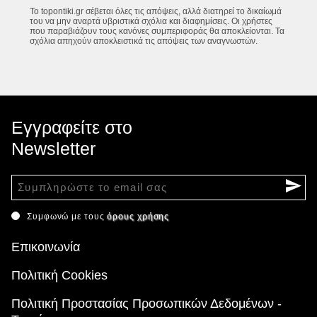
Το topontiki.gr σέβεται όλες τις απόψεις, αλλά διατηρεί το δικαίωμά
του να μην αναρτά υβριστικά σχόλια και διαφημίσεις. Οι χρήστες
που παραβιάζουν τους κανόνες συμπεριφοράς θα αποκλείονται. Τα
σχόλια απηχούν αποκλειστικά τις απόψεις των αναγνωστών.
Εγγραφείτε στο
Newsletter
Συμφωνώ με τους
όρους χρήσης
Επικοινωνία
Πολιτική Cookies
Πολιτική Προστασίας Προσωπικών Δεδομένων -