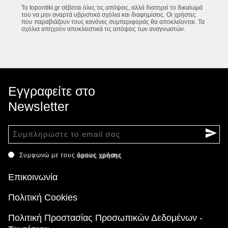
Το topontiki.gr σέβεται όλες τις απόψεις, αλλά διατηρεί το δικαίωμά
του να μην αναρτά υβριστικά σχόλια και διαφημίσεις. Οι χρήστες
που παραβιάζουν τους κανόνες συμπεριφοράς θα αποκλείονται. Τα
σχόλια απηχούν αποκλειστικά τις απόψεις των αναγνωστών.
Εγγραφείτε στο
Newsletter
Συμφωνώ με τους
όρους χρήσης
Επικοινωνία
Πολιτική Cookies
Πολιτική Προστασίας Προσωπικών Δεδομένων -