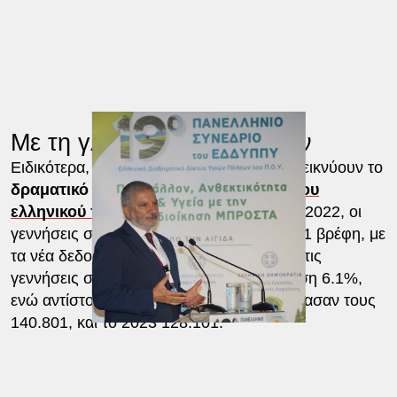
Με τη γλώσσα των αριθμών
Ειδικότερα, τα στοιχεία της ΕΛΣΤΑΤ αποδεικνύουν το
δραματικό μέγεθος της
συρρίκνωσής του
ελληνικού πληθυσμού
. Αναλυτικά για το 2022, οι
γεννήσεις στην Ελλάδα ανήλθαν σε 76.541 βρέφη, με
τα νέα δεδομένα για το 2023 να βρίσκουν τις
γεννήσεις στις 71.456, μία επιπλέον μείωση 6.1%,
ενώ αντίστοιχα οι θάνατοι για το 2022 έφθασαν τους
140.801, και το 2023 128.101.