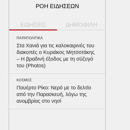
ΡΟΗ ΕΙΔΗΣΕΩΝ
ΕΙΔΗΣΕΙΣ
ΔΗΜΟΦΙΛΗ
ΠΑΡΑΠΟΛΙΤΙΚΑ
ΠΕΡΙΒΑΛ
Στα Χανιά για τις καλοκαιρινές του
Φλόριν
διακοπές ο Κυριάκος Μητσοτάκης
πύθωνε
– Η βραδινή έξοδος με τη σύζυγό
κέρδισ
του (Photos)
διαγων
ΚΟΣΜΟΣ
ΑΥΤΟΚΙΝ
Πουέρτο Ρίκο: Νερό με το δελτίο
Κράτησ
από την Παρασκευή, λόγω της
είναι τ
ανομβρίας στο νησί
του Έλ
ΥΓΕΙΑ
Το συσ
ρίχνει 