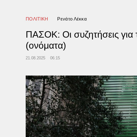
άν» κάνει λόγο η Σαουδική
α
ΠΟΛΙΤΙΚΗ
Ρενάτο Λέκκα
ΠΑΣΟΚ: Οι συζητήσεις για 
(ονόματα)
21.08.2025
06:15