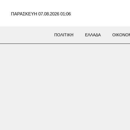
ΠΑΡΑΣΚΕΥΗ 07.08.2026 01:06
ΠΟΛΙΤΙΚΗ
ΕΛΛΑΔΑ
ΟΙΚΟΝΟ
Σ
ικείμενη επίθεση στο έδαφός
ό τους Χούθι και ιρακινές
ώσεις «υπό την καθοδήγηση