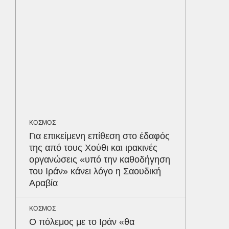
προστα
ΥΓΕΙΑ
Τα 4 φ
σάκχαρο
στην κο
ΟΙΚΟΝΟΜ
Το παρα
ΚΟΣΜΟΣ
τουρισμ
Για επικείμενη επίθεση στο έδαφός
φέρνου
Δε
της από τους Χούθι και ιρακινές
οργανώσεις «υπό την καθοδήγηση
του Ιράν» κάνει λόγο η Σαουδική
Αραβία
ΚΟΣΜΟΣ
Ο πόλεμος με το Ιράν «θα