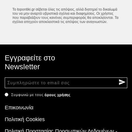
Το topontiki.gr σέβεται όλες τις απόψεις, αλλά διατηρεί το δικαίωμά
του να μην αναρτά υβριστικά σχόλια και διαφημίσεις. Οι χρήστες
που παραβιάζουν τους κανόνες συμπεριφοράς θα αποκλείονται. Τα
σχόλια απηχούν αποκλειστικά τις απόψεις των αναγνωστών.
Εγγραφείτε στο
Newsletter
Συμφωνώ με τους
όρους χρήσης
Επικοινωνία
Πολιτική Cookies
Πολιτική Προστασίας Προσωπικών Δεδομένων -