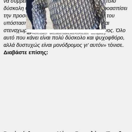
να συμβεί σε άνθρωπο. Βρίσκεται σε πάρα πολύ
δύσκολη θέση. Πρέπει πάνω από όλα να προασπίσει
την προσωπικότητά του, την επαγγελματική του
υπόσταση και τη φυσική του υπόσταση
.
Είναι
στεναχωρημένος, πικραμένος, αγανακτισμένος. Όλο
αυτό που κάνει είναι πολύ δύσκολο και ψυχοφθόρο,
αλλά δυστυχώς είναι μονόδρομος γι’ αυτόν»
τόνισε.
Διαβάστε επίσης: