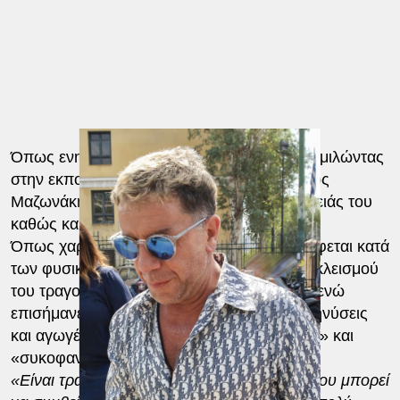
Όπως ενημέρωσε ο Γιώργος Μερκουλίδης, μιλώντας
στην εκπομπή «Καλοκαίρι Παρέα» ο Γιώργος
Μαζωνάκης μηνύει όλα τα μέλη της οικογένειάς του
καθώς και μια οικογενειακή φίλη.
Όπως χαρακτηριστικά είπε «η μήνυση στρέφεται κατά
των φυσικών και ηθικών αυτουργών του εγκλεισμού
του τραγουδιστή στο δημόσιο ψυχιατρείο», ενώ
επισήμανε ότι θα ακολουθήσουν κι άλλες μηνύσεις
και αγωγές που αφορούν «ψευδή κατάθεση» και
«συκοφαντική διαφήμιση».
«Είναι τραγικό, είναι το χειρότερο πράγμα που μπορεί