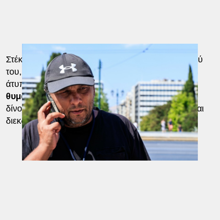
Στέκεται εκεί που είναι γραμμένο το όνομα του γιού
του, στο σημείο, όπου πολίτες δημιούργησαν ένα
άτυπο μνημείο,
γράφοντας τα ονόματα των
θυμάτων
μπροστά στον Άγνωστο Στρατιώτη,
δίνοντας έτσι νέα διάσταση στον αγώνα μνήμης και
διεκδίκησης.