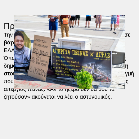
Προκλητικός αστυνομικός
Την ίδια στιγμή,
σε μία πρωτοφανή πρόκληση σε
βάρος του πατέρα του 22χρονου
, προχώρησε η
ΕΛΑΣ.
Όπως φαίνεται από βίντεο που βλέπει το φως της
δημοσιότητας
, αστυνομικός ζήτησε ταυτοποίηση
στοιχείων του πατέρα του Ντένις Ρούτσι
, τη στιγμή
που είχε γίνει γνωστό στο πανελλήνιο η είδηση της
απεργίας πείνας. «Αν τα ήξερα δεν θα μου τα
ζητούσαν» ακούγεται να λέει ο αστυνομικός.