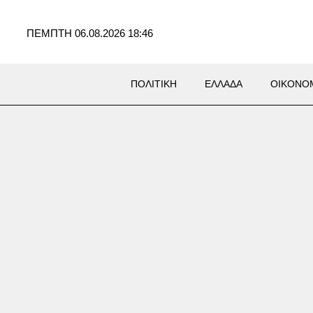
ΠΕΜΠΤΗ 06.08.2026 18:46
ΠΟΛΙΤΙΚΗ
ΕΛΛΑΔΑ
ΟΙΚΟΝΟ
Σ
ράνη λέει ότι η συμφωνία
ράν δεν είναι αρκετή – Τι
για να ξανανοίξει το Ορμούζ