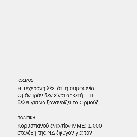
ΠΕΡΙΒΑΛ
Φλόριν
πύθωνε
κέρδισ
διαγων
ΕΛΛΑΔΑ
Βαρύτατ
στην Π
ΚΟΣΜΟΣ
ανακύκ
Η Τεχεράνη λέει ότι η συμφωνία
του ΧΥΤ
Δε
Ομάν-Ιράν δεν είναι αρκετή – Τι
θέλει για να ξανανοίξει το Ορμούζ
ΠΟΛΙΤΙΚΗ
Καρυστιανού εναντίον ΜΜΕ: 1.000
στελέχη της ΝΔ έφυγαν για τον