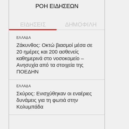
ΡΟΗ ΕΙΔΗΣΕΩΝ
ΕΙΔΗΣΕΙΣ
ΔΗΜΟΦΙΛΗ
ΕΛΛΑΔΑ
ΥΓΕΙΑ
Ζάκυνθος: Οκτώ βιασμοί μέσα σε
Το συσ
20 ημέρες και 200 ασθενείς
ρίχνει 
καθημερινά στο νοσοκομείο –
προστα
Ανησυχία από τα στοιχεία της
ΠΟΕΔΗΝ
ΑΥΤΟΚΙΝ
Κράτησ
ΕΛΛΑΔΑ
είναι τ
Σκύρος: Ενισχύθηκαν οι εναέριες
του Έλ
δυνάμεις για τη φωτιά στην
Κολυμπάδα
ΟΙΚΟΝΟΜ
Το παρα
τουρισμ
φέρνου