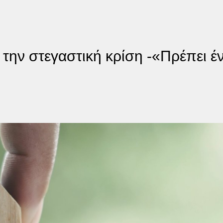
ην στεγαστική κρίση -«Πρέπει ένα