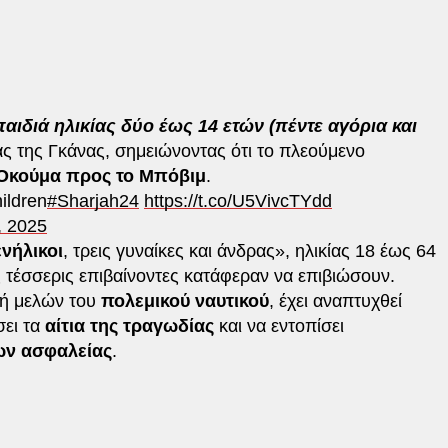
αιδιά ηλικίας δύο έως 14 ετών (πέντε αγόρια και
ας της Γκάνας, σημειώνοντας ότι το πλεούμενο
Οκούμα προς το Μπόβιμ
.
hildren
#Sharjah24
https://t.co/U5VivcTYdd
, 2025
ενήλικοι
, τρεις γυναίκες και άνδρας», ηλικίας 18 έως 64
 τέσσερις επιβαίνοντες κατάφεραν να επιβιώσουν.
χή μελών του
πολεμικού ναυτικού
, έχει αναπτυχθεί
σει τα
αίτια της τραγωδίας
και να εντοπίσει
ων ασφαλείας
.