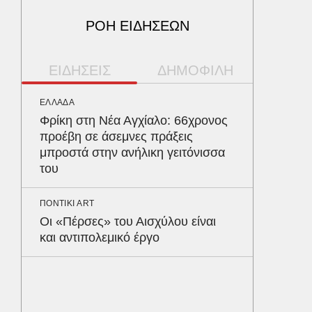
ΡΟΗ ΕΙΔΗΣΕΩΝ
ΕΙΔΗΣΕΙΣ
ΔΗΜΟΦΙΛΗ
ΕΛΛΑΔΑ
ΠΑΡΑΠΟΛ
Φρίκη στη Νέα Αγχίαλο: 66χρονος
Αρναού
προέβη σε άσεμνες πράξεις
τα διόδ
μπροστά στην ανήλικη γειτόνισσα
Ευζώνο
του
Βρυξέλ
ΠΟΝΤΙΚΙ ART
ΥΓΕΙΑ
Οι «Πέρσες» του Αισχύλου είναι
Σταφυλ
και αντιπολεμικό έργο
λοίμωξη
διατρέ
ΠΕΡΙΒΑΛ
Φλόριν