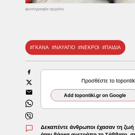
φωτογραφία αρχείου
#ΓΚΑΝΑ
#ΝΑΥΑΓΙΟ
#ΝΕΚΡΟΙ
#ΠΑΙΔΙΑ
Προσθέστε το toponti
Add topontiki.gr on Google
Δεκαπέντε άνθρωποι έχασαν τη ζωή 
όταν βάρκα ανετράπη το Σάββατο, 