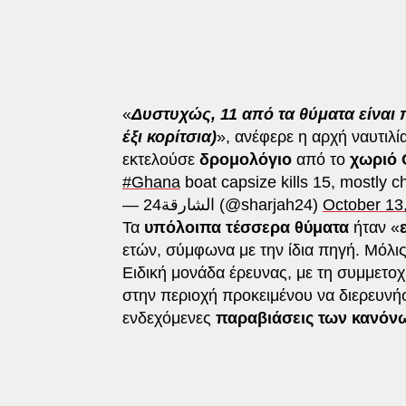
«
Δυστυχώς, 11 από τα θύματα είναι π
έξι κορίτσια)
», ανέφερε η αρχή ναυτιλί
εκτελούσε
δρομολόγιο
από το
χωριό 
#Ghana
boat capsize kills 15, mostly c
— الشارقة24 (@sharjah24)
October 13
Τα
υπόλοιπα τέσσερα θύματα
ήταν «
ετών, σύμφωνα με την ίδια πηγή. Μόλις
Ειδική μονάδα έρευνας, με τη συμμετο
στην περιοχή προκειμένου να διερευνή
ενδεχόμενες
παραβιάσεις των κανόν