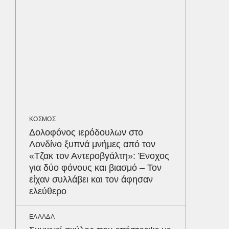
πύθωνε
κέρδισ
διαγων
ΥΓΕΙΑ
Τα 4 φ
σάκχαρο
στην κο
ΚΟΣΜΟΣ
ΕΝΕΡΓΕΙ
Δολοφόνος ιερόδουλων στο
Όταν η 
Λονδίνο ξυπνά μνήμες από τον
συμφων
Δε
«Τζακ τον Αντεροβγάλτη»: Ένοχος
για δύο φόνους και βιασμό – Τον
είχαν συλλάβει και τον άφησαν
ελεύθερο
ΕΛΛΑΔΑ