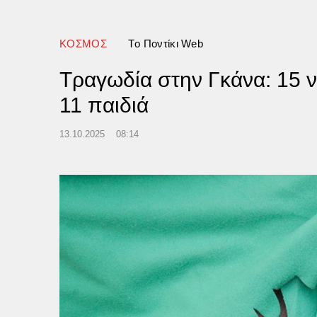
ο φόνους και βιασμό – Τον
συλλάβει και τον άφησαν
ερο
ΚΟΣΜΟΣ
Tο Ποντίκι Web
Τραγωδία στην Γκάνα: 15 ν
11 παιδιά
13.10.2025
08:14