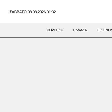
ΣΑΒΒΑΤΟ 08.08.2026 01:32
ΠΟΛΙΤΙΚΗ
ΕΛΛΑΔΑ
ΟΙΚΟΝΟ
Σ
όνος ιερόδουλων στο
νο ξυπνά μνήμες από τον
 τον Αντεροβγάλτη»: Ένοχος