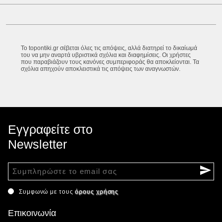
Το topontiki.gr σέβεται όλες τις απόψεις, αλλά διατηρεί το δικαίωμά
του να μην αναρτά υβριστικά σχόλια και διαφημίσεις. Οι χρήστες
που παραβιάζουν τους κανόνες συμπεριφοράς θα αποκλείονται. Τα
σχόλια απηχούν αποκλειστικά τις απόψεις των αναγνωστών.
Εγγραφείτε στο
Newsletter
Συμφωνώ με τους
όρους χρήσης
Επικοινωνία