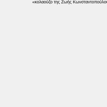
«κολαούζο της Ζωής Κωνσταντοπούλο