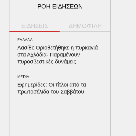
ΡΟΗ ΕΙΔΗΣΕΩΝ
ΕΙΔΗΣΕΙΣ
ΔΗΜΟΦΙΛΗ
ΕΛΛΑΔΑ
ΠΑΡΑΠΟΛ
Λασίθι: Οριοθετήθηκε η πυρκαγιά
Αρναού
στα Αχλάδια- Παραμένουν
τα διόδ
πυροσβεστικές δυνάμεις
Ευζώνο
Βρυξέλ
MEDIA
Εφημερίδες: Οι τίτλοι από τα
ΥΓΕΙΑ
πρωτοσέλιδα του Σαββάτου
Σταφυλ
λοίμωξη
διατρέ
ΠΕΡΙΒΑΛ
Φλόριν
πύθωνε