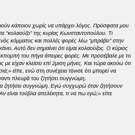
ούν κάποιον χωρίς να υπάρχει λόγος. Πρόσφατα μου
ίπε “κολαούζο” της κυρίας Κωνσταντοπούλου. Τι
 ενός κόμματος και πολλές φορές λέω “μπράβο” στην
νει. Αυτό δεν σημαίνει ότι είμαι κολαούζος. Ο κύριος
ν εκπομπή του πήγα άπειρες φορές. Με προσέβαλε με το
 με είχαν κλείσει επί 2μιση μήνες. Και τώρα ακούω ότι
σιά;» ε
ίπε, ενώ στη συνέχεια τόνισε ότι μπορεί να
ναντι πλευρά του ζητήσει συγγνώμη.
να ζητήσει συγγνώμη. Εγώ συγχωρώ όταν ζητήσουν
Αν είναι τούβλα απελέκητα, τι να πω εγώ;»
είπε