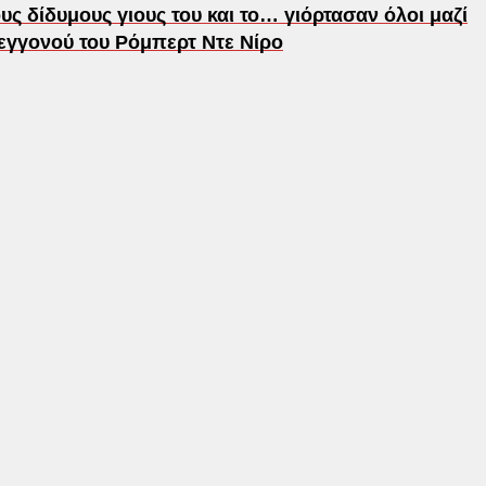
υς δίδυμους γιους του και το… γιόρτασαν όλοι μαζί
 εγγονού του Ρόμπερτ Ντε Νίρο