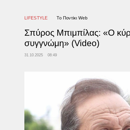
ν εντοπισμό τους
LIFESTYLE
Tο Ποντίκι Web
Σπύρος Μπιμπίλας: «Ο κύριο
συγγνώμη» (Video)
31.10.2025
08:49