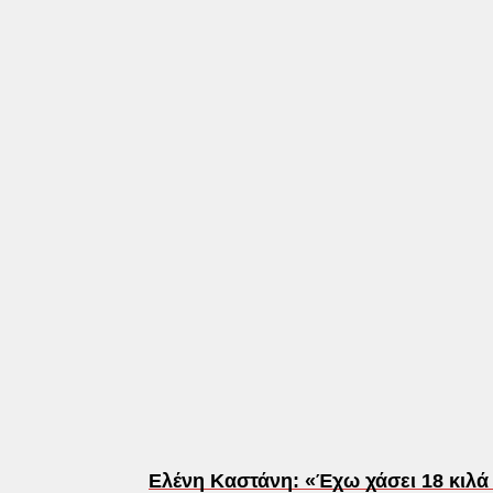
Ελένη Καστάνη: «Έχω χάσει 18 κιλά 