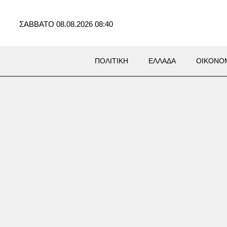
ΣΑΒΒΑΤΟ 08.08.2026 08:40
ΠΟΛΙΤΙΚΗ
ΕΛΛΑΔΑ
ΟΙΚΟΝΟ
φανής βανδαλισμός στη
λονίκη: Άγνωστοι τρύπησαν
ηλητηρίασαν δέντρα – Έρευνα