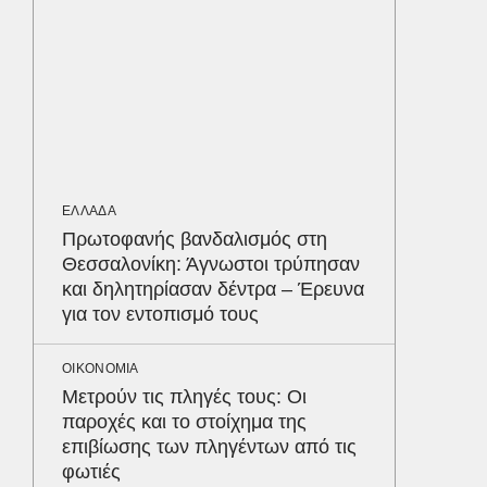
κέρδισ
διαγων
ΟΙΚΟΝΟΜ
Άλλη μι
Ελλάδα
πραγμα
εισοδή
ΕΛΛΑΔΑ
2026
Πρωτοφανής βανδαλισμός στη
Θεσσαλονίκη: Άγνωστοι τρύπησαν
και δηλητηρίασαν δέντρα – Έρευνα
ΟΙΚΟΝΟΜ
για τον εντοπισμό τους
Σε ισχύ
τον Το
στα 4 
ΟΙΚΟΝΟΜΙΑ
απαιτού
Μετρούν τις πληγές τους: Οι
σε ποιε
Δε
παροχές και το στοίχημα της
επιβίωσης των πληγέντων από τις
φωτιές