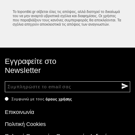
Το topontiki.gr σέβεται όλες τις απόψεις, αλλά διατηρεί το δικαίωμά
του να μην αναρτά υβριστικά σχόλια και διαφημίσεις. Οι χρήστες
που παραβιάζουν τους κανόνες συμπεριφοράς θα αποκλείονται. Τα
σχόλια απηχούν αποκλειστικά τις απόψεις των αναγνωστών.
Εγγραφείτε στο
Newsletter
Συμφωνώ με τους
όρους χρήσης
Επικοινωνία
Πολιτική Cookies