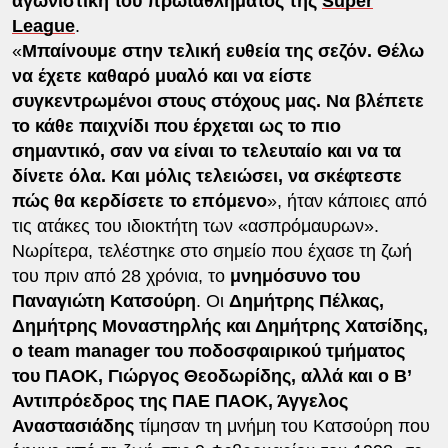
αγωνιστική του πρωταθλήματος της
Super
League
.
«
Μπαίνουμε στην τελική ευθεία της σεζόν. Θέλω
να έχετε καθαρό μυαλό και να είστε
συγκεντρωμένοι στους στόχους μας. Να βλέπετε
το κάθε παιχνίδι που έρχεται ως το πιο
σημαντικό, σαν να είναι το τελευταίο και να τα
δίνετε όλα. Και μόλις τελειώσει, να σκέφτεστε
πώς θα κερδίσετε το επόμενο
», ήταν κάποιες από
τις ατάκες του ιδιοκτήτη των «ασπρόμαυρων».
Νωρίτερα, τελέστηκε στο σημείο που έχασε τη ζωή
του πριν από 28 χρόνια, το
μνημόσυνο του
Παναγιώτη Κατσούρη
. Οι
Δημήτρης Πέλκας,
Δημήτρης Μοναστηρλής και Δημήτρης Χατσίδης,
ο team manager του ποδοσφαιρικού τμήματος
του ΠΑΟΚ, Γιώργος Θεοδωρίδης, αλλά και ο Β’
Αντιπρόεδρος της ΠΑΕ ΠΑΟΚ, Άγγελος
Αναστασιάδης
τίμησαν τη μνήμη του Κατσούρη που