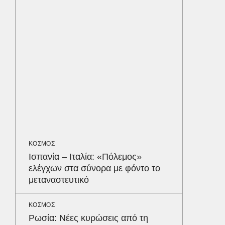
λοίμωξη
διατρέ
ΥΓΕΙΑ
Τα 4 φ
σάκχαρο
στην κο
ΕΝΕΡΓΕΙ
Όταν η 
συμφων
Δε
ΚΟΣΜΟΣ
Ισπανία – Ιταλία: «Πόλεμος»
ελέγχων στα σύνορα με φόντο το
μεταναστευτικό
ΚΟΣΜΟΣ
Ρωσία: Νέες κυρώσεις από τη