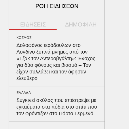
ΡΟΗ ΕΙΔΗΣΕΩΝ
ΕΙΔΗΣΕΙΣ
ΔΗΜΟΦΙΛΗ
ΚΟΣΜΟΣ
ΠΑΡΑΠΟΛ
Δολοφόνος ιερόδουλων στο
Αρναού
Λονδίνο ξυπνά μνήμες από τον
τα διόδ
«Τζακ τον Αντεροβγάλτη»: Ένοχος
Ευζώνο
για δύο φόνους και βιασμό – Τον
Βρυξέλ
είχαν συλλάβει και τον άφησαν
ελεύθερο
ΠΕΡΙΒΑΛ
Φλόριν
ΕΛΛΑΔΑ
πύθωνε
Συγκινεί σκύλος που επέστρεψε με
κέρδισ
εγκαύματα στα πόδια στο σπίτι που
διαγων
τον φρόντιζαν στο Πόρτο Γερμενό
ΥΓΕΙΑ
Σταφυλ