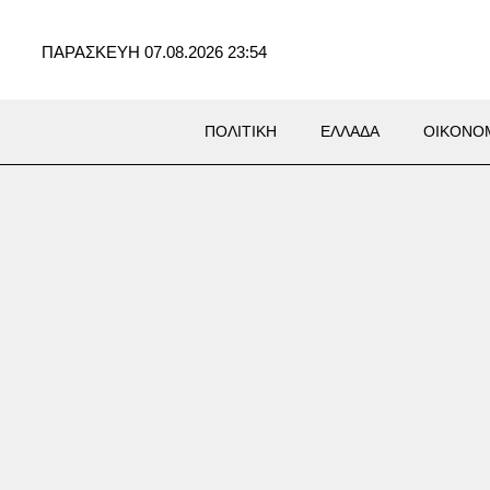
ΠΑΡΑΣΚΕΥΗ 07.08.2026 23:54
ΠΟΛΙΤΙΚΗ
ΕΛΛΑΔΑ
ΟΙΚΟΝΟ
Σ
α – Ιταλία: «Πόλεμος»
ων στα σύνορα με φόντο το
αστευτικό