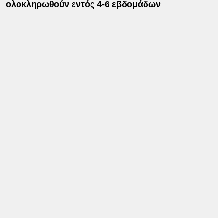
ολοκληρωθούν εντός 4-6 εβδομάδων