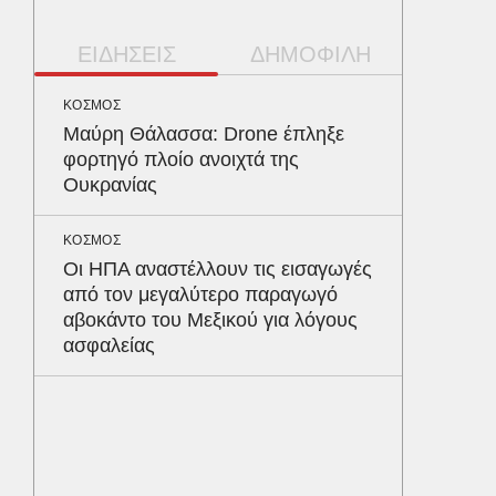
ΕΙΔΗΣΕΙΣ
ΔΗΜΟΦΙΛΗ
ΚΟΣΜΟΣ
ΥΓΕΙΑ
Μαύρη Θάλασσα: Drone έπληξε
Το συσ
φορτηγό πλοίο ανοιχτά της
ρίχνει 
Ουκρανίας
προστα
ΚΟΣΜΟΣ
ΠΑΡΑΠΟΛ
Οι ΗΠΑ αναστέλλουν τις εισαγωγές
Ο Γιάν
από τον μεγαλύτερο παραγωγό
νοσηλε
αβοκάντο του Μεξικού για λόγους
Νοσοκο
ασφαλείας
«ευχαρ
προσω
ΑΘΛΗΤΙΚ
Παναθη
υπερσύ