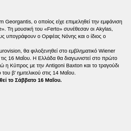
m Georgantis, ο οποίος είχε επιμεληθεί την εμφάνιση
e». Τη μουσική του «Ferto» συνέθεσαν οι Akylas,
ους υπογράφουν ο Ορφέας Νόνης και ο ίδιος ο
rovision, θα φιλοξενηθεί στο εμβληματικό Wiener
ς τις 16 Μαΐου. Η Ελλάδα θα διαγωνιστεί στο πρώτο
ενώ η Κύπρος με την Antigoni Baxton και το τραγούδι
 του β’ ημιτελικού στις 14 Μαΐου.
εί το Σάββατο 16 Μαΐου.