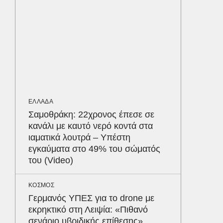
550.00
Παρθεν
ΕΛΛΑΔΑ
«Χτυπήσ
ήταν ελ
διερμη
Ψάθα
ΕΛΛΑΔΑ
Σαμοθράκη: 22χρονος έπεσε σε
ΑΘΛΗΤΙΚ
κανάλι με καυτό νερό κοντά στα
«Ντοπα
ιαματικά λουτρά – Υπέστη
τον Γύ
εγκαύματα στο 49% του σώματός
οι αθλ
του (Video)
στηθόδ
ταχύτη
Δε
ΚΟΣΜΟΣ
Γερμανός ΥΠΕΣ για το drone με
εκρηκτικό στη Λειψία: «Πιθανό
σενάριο υβριδικής επίθεσης»