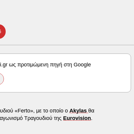
6
ki.gr ως προτιμώμενη πηγή στη Google
υδιού «Ferto», με το οποίο ο
Akylas
θα
ιαγωνισμό Τραγουδιού της
Eurovision
.