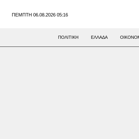
ΠΕΜΠΤΗ 06.08.2026 05:16
ΠΟΛΙΤΙΚΗ
ΕΛΛΑΔΑ
ΟΙΚΟΝΟ
ράκη: 22χρονος έπεσε σε
 με καυτό νερό κοντά στα
ικά λουτρά – Υπέστη