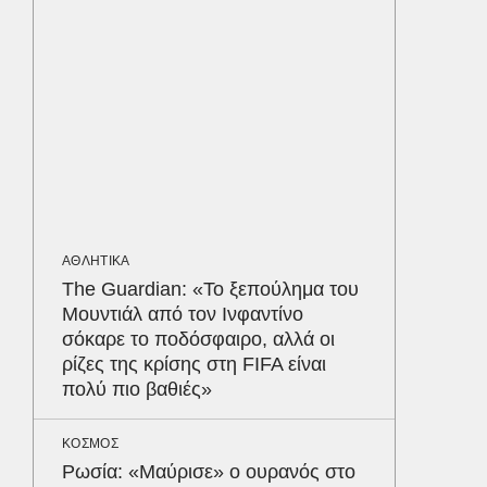
διατρέ
ΠΕΡΙΒΑΛ
Φλόριν
πύθωνε
κέρδισ
διαγων
ΟΙΚΟΝΟΜ
ΑΘΛΗΤΙΚΑ
Σε ισχύ
The Guardian: «Το ξεπούλημα του
τον Το
Μουντιάλ από τον Ινφαντίνο
στα 4 
σόκαρε το ποδόσφαιρο, αλλά οι
απαιτού
ρίζες της κρίσης στη FIFA είναι
σε ποιε
Δε
πολύ πιο βαθιές»
ΚΟΣΜΟΣ
Ρωσία: «Μαύρισε» ο ουρανός στο