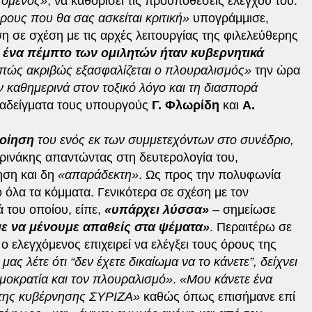
χόμενος»
, να καθορίσει τις προϋποθέσεις ελέγχου του.
ρους που θα σας ασκείται κριτική»
υπογράμμισε,
η σε σχέση με τις αρχές λειτουργίας της φιλελεύθερης
 ένα πέμπτο των ομιλητών ήταν κυβερνητικά
πώς ακριβώς εξασφαλίζεται ο πλουραλισμός»
την ώρα
καθημερινά στον τοξικό λόγο και τη διασπορά
ραδείγματα τους υπουργούς
Γ. Φλωρίδη
και
Α.
οίηση
του ενός εκ των συμμετεχόντων στο συνέδριο,
ρινάκης απαντώντας στη δευτερολογία του,
ίηση και δη
«απαράδεκτη»
. Ως προς την πολυφωνία
 όλα τα κόμματα. Γενικότερα σε σχέση με τον
 του οποίου, είπε,
«υπάρχει λύσσα»
– σημείωσε
 να μένουμε απαθείς στα ψέματα»
. Περαιτέρω σε
ο ελεγχόμενος επιχειρεί να ελέγξει τους όρους της
ας λέτε ότι “δεν έχετε δικαίωμα να το κάνετε”, δείχνει
μοκρατία και τον πλουραλισμό»
.
«Μου κάνετε ένα
ης κυβέρνησης ΣΥΡΙΖΑ»
καθώς όπως επισήμανε επί