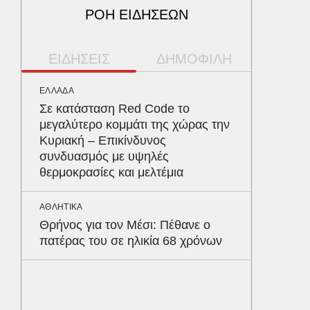
ΡΟΗ ΕΙΔΗΣΕΩΝ
ΕΙΔΗΣΕΙΣ
ΔΗΜΟΦΙΛΗ
ΕΛΛΑΔΑ
ΥΓΕΙΑ
Σε κατάσταση Red Code το
Τα 4 φ
μεγαλύτερο κομμάτι της χώρας την
σάκχαρο
Κυριακή – Επικίνδυνος
στην κο
συνδυασμός με υψηλές
θερμοκρασίες και μελτέμια
ΠΑΡΑΠΟΛ
Αρναού
ΑΘΛΗΤΙΚΑ
τα διόδ
Θρήνος για τον Μέσι: Πέθανε ο
Ευζώνο
πατέρας του σε ηλικία 68 χρόνων
Βρυξέλ
ΥΓΕΙΑ
Σταφυλ
λοίμωξη