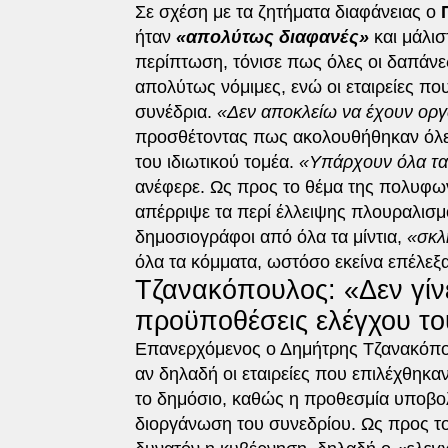
Σε σχέση με τα ζητήματα διαφάνειας ο
ήταν
«απολύτως διαφανές»
και μάλι
περίπτωση, τόνισε πως όλες οι δαπάνε
απολύτως νόμιμες, ενώ οι εταιρείες πο
συνέδρια.
«Δεν αποκλείω να έχουν οργ
προσθέτοντας πως ακολουθήθηκαν όλες 
του ιδιωτικού τομέα.
«Υπάρχουν όλα τα 
ανέφερε. Ως προς το θέμα της πολυφω
απέρριψε τα περί έλλειψης πλουραλισμ
δημοσιογράφοι από όλα τα μίντια,
«σκλ
όλα τα κόμματα, ωστόσο εκείνα επέλεξ
Τζανακόπουλος: «Δεν γίνε
προϋποθέσεις ελέγχου το
Επανερχόμενος ο Δημήτρης Τζανακόπο
αν δηλαδή οι εταιρείες που επιλέχθηκ
το δημόσιο, καθώς η προθεσμία υποβο
διοργάνωση του συνεδρίου. Ως προς το