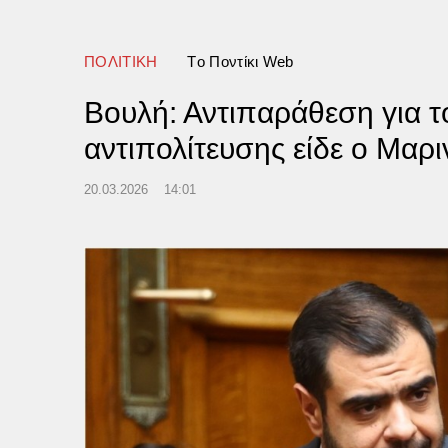
της κρίσης στη FIFA είναι
πιο βαθιές»
ΠΟΛΙΤΙΚΗ
Tο Ποντίκι Web
Βουλή: Αντιπαράθεση για τ
αντιπολίτευσης είδε ο Μαρ
20.03.2026
14:01