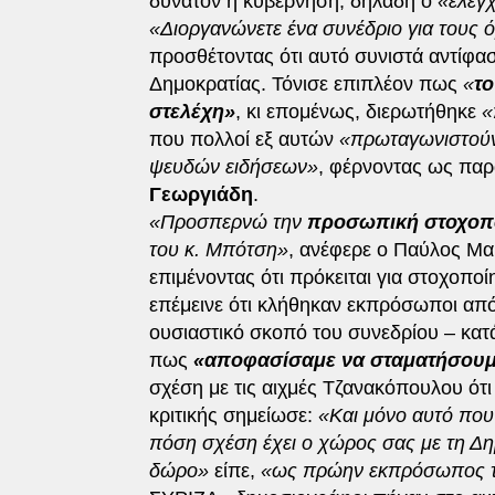
δυνατόν η κυβέρνηση, δηλαδή ο
«ελεγ
«Διοργανώνετε ένα συνέδριο για τους ό
προσθέτοντας ότι αυτό συνιστά αντίφασ
Δημοκρατίας. Τόνισε επιπλέον πως
«
το
στελέχη»
, κι επομένως, διερωτήθηκε
«
που πολλοί εξ αυτών
«πρωταγωνιστούν 
ψευδών ειδήσεων»
, φέρνοντας ως πα
Γεωργιάδη
.
«Προσπερνώ την
προσωπική στοχοπ
του κ. Μπότση»
, ανέφερε ο Παύλος Μα
επιμένοντας ότι πρόκειται για στοχοπο
επέμεινε ότι κλήθηκαν εκπρόσωποι από
ουσιαστικό σκοπό του συνεδρίου – κατά
πως
«αποφασίσαμε να σταματήσουμε
σχέση με τις αιχμές Τζανακόπουλου ότι 
κριτικής σημείωσε:
«Και μόνο αυτό που μ
πόση σχέση έχει ο χώρος σας με τη Δη
δώρο»
είπε,
«ως πρώην εκπρόσωπος τ