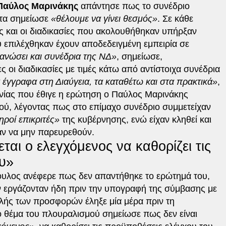
Παύλος Μαρινάκης
απάντησε πως το συνέδριο
στα σημείωσε
«θέλουμε να γίνει θεσμός»
. Σε κάθε
ς και οι διαδικασίες που ακολουθήθηκαν υπήρξαν
υ επιλέχθηκαν έχουν αποδεδειγμένη εμπειρία σε
ανώσει και συνέδρια της ΝΔ»
, σημείωσε,
οι διαδικασίες με τιμές κάτω από αντίστοιχα συνέδρια
έγγραφα στη Διαύγεια, τα καταθέτω και στα πρακτικά»
,
νίας που έθιγε η ερώτηση ο Παύλος Μαρινάκης
ού, λέγοντας πως στο επίμαχο συνέδριο συμμετείχαν
ηροί επικριτές»
της κυβέρνησης, ενώ είχαν κληθεί και
αν να μην παρευρεθούν.
ται ο ελεγχόμενος να καθορίζει τις
υ»
υλος ανέφερε πως δεν απαντήθηκε το ερώτημά του,
αν εργάζονταν ήδη πριν την υπογραφή της σύμβασης με
λής των προσφορών έληξε μία μέρα πριν τη
 θέμα του πλουραλισμού σημείωσε πως δεν είναι