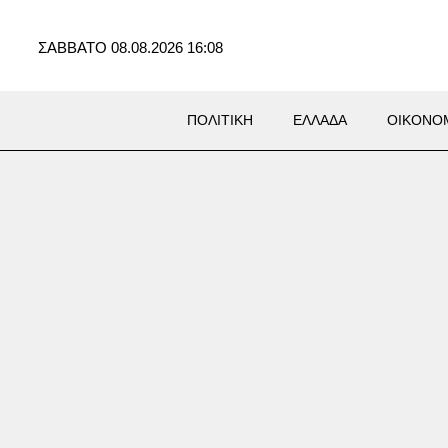
ΣΑΒΒΑΤΟ 08.08.2026 16:08
ΠΟΛΙΤΙΚΗ
ΕΛΛΑΔΑ
ΟΙΚΟΝΟ
ΚΑ
uardian: «Το ξεπούλημα του
ιάλ από τον Ινφαντίνο
ε το ποδόσφαιρο, αλλά οι