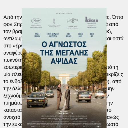
Από την άλλη, ο υπαρκτός Δανός αρχιτέκτονας, Όττο
φον Σπρέκλεσεν (ερμηνευμένος ικανοποιητικά από
τον βραβευμένο στις
Κάννες, Κλάες Μπονγκ
),
αντιλαμβάνεται την ευκαιρία να δώσει σάρκα και οστά
στο «έργο της ζωής του», όπως συχνά-πυκνά
αναφέρει. Ένας τεράστιος κύβος, με στιβαρή
πυκνότητα μάρμαρου κι ένα μεγάλο κενό στο
εσωτερικό του, σαν παράθυρο στον κόσμο. Από τη
μία πλευρά, μέσα από τούτο το παράθυρο αντικρίζεις
το ένδοξο παρελθόν (την Αψίδα του Θριάμβου), από
την άλλη οδεύεις προς το ανοιχτό μέλλον. Ας μην
ξεχνούμε ότι ο συνδυασμός κενών και πλήρων
τμημάτων ενός αρχιτεκτονήματος αποτελούν την
καταστατική αρχή του μοντερνισμού. Όσο για το
ανοιχτό παράθυρο, ο Ντεμουσιέ βρίσκει προφανώς
την ευκαιρία να το συνδυάσει με τον πλέον γνωστό