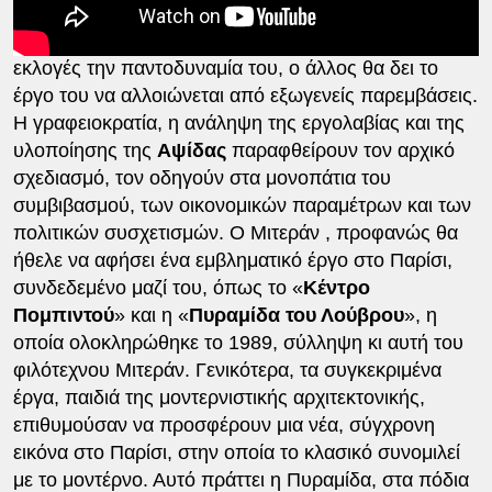
θα αντιληφθούν αμφότεροι τον κίνδυνο της ύβρεως,
ο οποίος καιροφυλακτεί. Ο ένας θα χάσει στις
εκλογές την παντοδυναμία του, ο άλλος θα δει το
έργο του να αλλοιώνεται από εξωγενείς παρεμβάσεις.
Η γραφειοκρατία, η ανάληψη της εργολαβίας και της
υλοποίησης της
Αψίδας
παραφθείρουν τον αρχικό
σχεδιασμό, τον οδηγούν στα μονοπάτια του
συμβιβασμού, των οικονομικών παραμέτρων και των
πολιτικών συσχετισμών. Ο Μιτεράν , προφανώς θα
ήθελε να αφήσει ένα εμβληματικό έργο στο Παρίσι,
συνδεδεμένο μαζί του, όπως το «
Κέντρο
Πομπιντού
» και η «
Πυραμίδα του Λούβρου
», η
οποία ολοκληρώθηκε το 1989, σύλληψη κι αυτή του
φιλότεχνου Μιτεράν. Γενικότερα, τα συγκεκριμένα
έργα, παιδιά της μοντερνιστικής αρχιτεκτονικής,
επιθυμούσαν να προσφέρουν μια νέα, σύγχρονη
εικόνα στο Παρίσι, στην οποία το κλασικό συνομιλεί
με το μοντέρνο. Αυτό πράττει η Πυραμίδα, στα πόδια