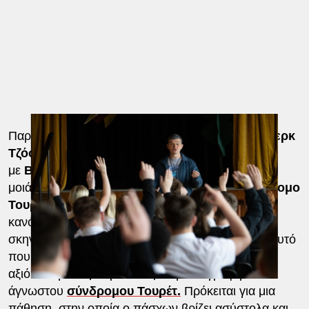
Παρά το γεγονός ότι η συγκεκριμένη ταινία του
Κερκ
Τζόουνς
αγαπήθηκε ιδιαιτέρως και βραβεύτηκε
με
BAFTA
στη Μεγάλη Βρετανία, θα λέγαμε ότι
μοιάζει περισσότερο με ντοκιμαντέρ για το
σύνδρομο
Τουρέτ
. Όχι ότι δεν ακολουθεί με συνέπεια τους
κανόνες της κινηματογραφικής αφήγησης ο
σκηνοθέτης -τι διάολο, Βρετανός είναι…- , αλλά αυτό
που θα κέντριζε το ενδιαφέρον του θεατή είναι η
αξιόπιστη και εμπεριστατωμένη καταγραφή του
άγνωστου
σύνδρομου Τουρέτ.
Πρόκειται για μια
πάθηση, στην οποία ο πάσχων βρίζει ασύστολα και