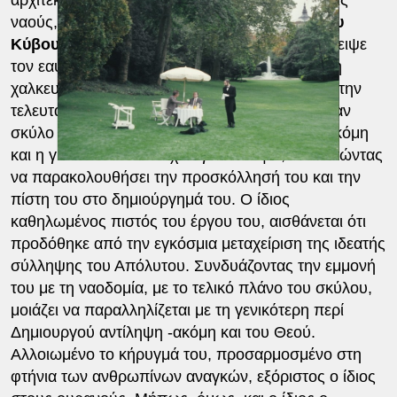
ναούς, ως τη στιγμή ανάληψης της
Αψίδας του
Κύβου
, όπως ονομάστηκε, και σχεδόν εγκατέλειψε
τον εαυτό του, σα να μην ήθελε να αντικρίσει τη
χαλκευμένη ολοκλήρωση της. Στο φιλμ αφήνει την
τελευταία του πνοή, με μόνη συντροφιά του έναν
σκύλο ή ένα σύμβολο της πίστης, αν θέλετε. Ακόμη
και η γυναίκα του τον έχει εγκαταλείψει, αδυνατώντας
να παρακολουθήσει την προσκόλλησή του και την
πίστη του στο δημιούργημά του. Ο ίδιος
καθηλωμένος πιστός του έργου του, αισθάνεται ότι
προδόθηκε από την εγκόσμια μεταχείριση της ιδεατής
σύλληψης του Απόλυτου. Συνδυάζοντας την εμμονή
του με τη ναοδομία, με το τελικό πλάνο του σκύλου,
μοιάζει να παραλληλίζεται με τη γενικότερη περί
Δημιουργού αντίληψη -ακόμη και του Θεού.
Αλλοιωμένο το κήρυγμά του, προσαρμοσμένο στη
φτήνια των ανθρωπίνων αναγκών, εξόριστος ο ίδιος