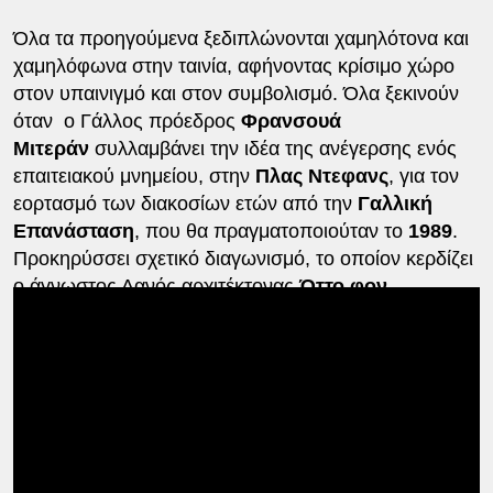
Όλα τα προηγούμενα ξεδιπλώνονται χαμηλότονα και
χαμηλόφωνα στην ταινία, αφήνοντας κρίσιμο χώρο
στον υπαινιγμό και στον συμβολισμό. Όλα ξεκινούν
όταν ο Γάλλος πρόεδρος
Φρανσουά
Μιτεράν
συλλαμβάνει την ιδέα της ανέγερσης ενός
επαιτειακού μνημείου, στην
Πλας Ντεφανς
, για τον
εορτασμό των διακοσίων ετών από την
Γαλλική
Επανάσταση
, που θα πραγματοποιούταν το
1989
.
Προκηρύσσει σχετικό διαγωνισμό, το οποίον κερδίζει
ο άγνωστος Δανός αρχιτέκτονας
Όττο φον
Σπρέκελσεν
. Καταθέτοντας την αναλυτική ανάπτυξη
του σχεδίου του στον Μιτεράν, ο αρχιτέκτονας
κερδίζει την εμπιστοσύνη του και μοιάζει να
προχωρούν από κοινού στην πραγματοποίησή του.
Ουσιαστικά, με το συγκεκριμένο έργο, αποφασίζουν
να διαβεί ο καθένας τους τα όρια της φιλοδοξίας,
αγγίζοντας την περιοχή της ματαιοδοξίας. Γρήγορα