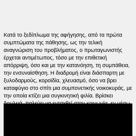
Κατά το ξεδίπλωμα της αφήγησης, από τα πρώτα
συμπτώματα της πάθησης, ως την τελική
αναγνώριση του προβλήματος, ο πρωταγωνιστής
έρχεται αντιμέτωπος, τόσο με την επιθετική
απόρριψη, όσο και με την κατανόηση, τη συμπάθεια,
την ενσυναίσθηση. Η διαδρομή είναι διάσπαρτη με
ξυλοδαρμούς, κοροϊδία, χλευασμό, όσο να βρει
καταφύγιο στο σπίτι μια συμπονετικής νοικοκυράς, με
την οποία κτίζει μια συγκινητική φιλία. Βρίσκει
δουλειά, παλεύει να ενταχθεί στην κοινωνία, εν μέσω
ενθαρρύνσεων και απογοητεύσεων. Στον τοίχο που
συναντάει διαρκώς μπροστά του, κατανοεί πως μόνο
όπλο για να τον διαπεράσει είναι η αλληλεγγύη, η
συνένωση τόσων φωνών…που βρίζουν (αυτό,