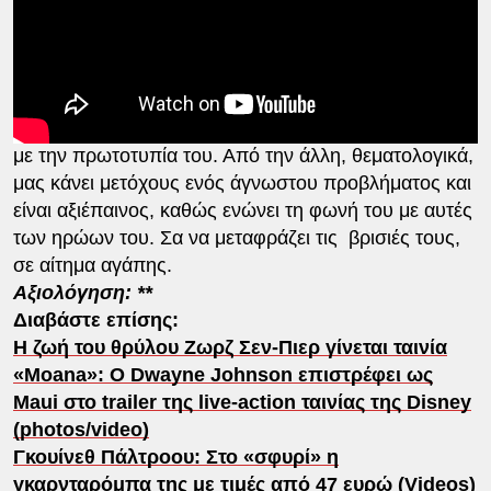
άλλωστε, σημαίνει και ο αγγλικός τίτλος «I swear»).
Κινηματογραφικά, ο δρόμος του Κερκ Τζόουνς είναι η
πεπατημένη: εμφάνιση προβλήματος στον ήρωα-
απόρριψη ως ξένο και επικίνδυνο σώμα- αγώνας για
την αποδοχή-δικαίωση. Σίγουρα δεν θα μας ξάφνιαζε
με την πρωτοτυπία του. Από την άλλη, θεματολογικά,
μας κάνει μετόχους ενός άγνωστου προβλήματος και
είναι αξιέπαινος, καθώς ενώνει τη φωνή του με αυτές
των ηρώων του. Σα να μεταφράζει τις βρισιές τους,
σε αίτημα αγάπης.
Αξιολόγηση: **
Διαβάστε επίσης:
Η ζωή του θρύλου Ζωρζ Σεν-Πιερ γίνεται ταινία
«Moana»: O Dwayne Johnson επιστρέφει ως
Maui στο trailer της live-action ταινίας της Disney
(photos/video)
Γκουίνεθ Πάλτροου: Στο «σφυρί» η
γκαρνταρόμπα της με τιμές από 47 ευρώ (Videos)