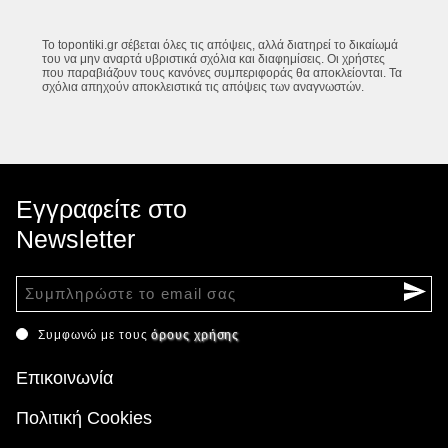
Το topontiki.gr σέβεται όλες τις απόψεις, αλλά διατηρεί το δικαίωμά
του να μην αναρτά υβριστικά σχόλια και διαφημίσεις. Οι χρήστες
που παραβιάζουν τους κανόνες συμπεριφοράς θα αποκλείονται. Τα
σχόλια απηχούν αποκλειστικά τις απόψεις των αναγνωστών.
Εγγραφείτε στο
Newsletter
Συμφωνώ με τους
όρους χρήσης
Επικοινωνία
Πολιτική Cookies